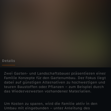
r
G
a
r
t
e
Details
n
Zwei Garten- und Landschaftsbauer präsentieren einer
Familie Konzepte für den Gartenumbau. Der Fokus liegt
dabei auf günstigen Alternativen zu hochwertigen und
p
teuren Baustoffen oder Pflanzen – zum Beispiel durch
das Wiederverwerten vorhandener Materialien.
r
Um Kosten zu sparen, wird die Familie aktiv in den
o
Umbau mit eingebunden – unter Anleitung des