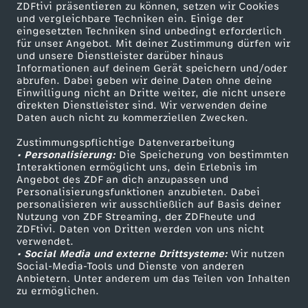
ZDFtivi präsentieren zu können, setzen wir Cookies
r
und vergleichbare Techniken ein. Einige der
eingesetzten Techniken sind unbedingt erforderlich
für unser Angebot. Mit deiner Zustimmung dürfen wir
ü
Mehr ZDF
Service
und unsere Dienstleister darüber hinaus
Informationen auf deinem Gerät speichern und/oder
ZDF-Apps
ZDFmitreden
n
abrufen. Dabei geben wir deine Daten ohne deine
Einwilligung nicht an Dritte weiter, die nicht unsere
Smart TV
Kontakt zum ZDF
direkten Dienstleister sind. Wir verwenden deine
e
Daten auch nicht zu kommerziellen Zwecken.
ZDFtext
Tickets
Zustimmungspflichtige Datenverarbeitung
Livestreams
Zuschauerservice
s
• Personalisierung:
Die Speicherung von bestimmten
Sendungen A-Z
Hilfe
Interaktionen ermöglicht uns, dein Erlebnis im
P
Angebot des ZDF an dich anzupassen und
TV-Programm
Personalisierungsfunktionen anzubieten. Dabei
personalisieren wir ausschließlich auf Basis deiner
a
Nutzung von ZDF Streaming, der ZDFheute und
ZDFtivi. Daten von Dritten werden von uns nicht
Das ZDF
verwendet.
r
• Social Media und externe Drittsysteme:
Wir nutzen
ZDF Unternehmen
Social-Media-Tools und Dienste von anderen
a
Anbietern. Unter anderem um das Teilen von Inhalten
Karriere
zu ermöglichen.
Presseportal