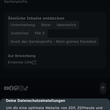
Gartenprofis.
f
Ähnliche Inhalte entdecken
i
Unterhaltung
Show
ideenreich
s
Untertitel
FSK 0
Duell der Gartenprofis - Mein grünes Paradies
-
M
Zur Bewerbung
External Link
e
i
n
Deine Datenschutzeinstellungen
cmp-dialog-description
g
Um dir eine optimale Website von ZDF, ZDFheute und