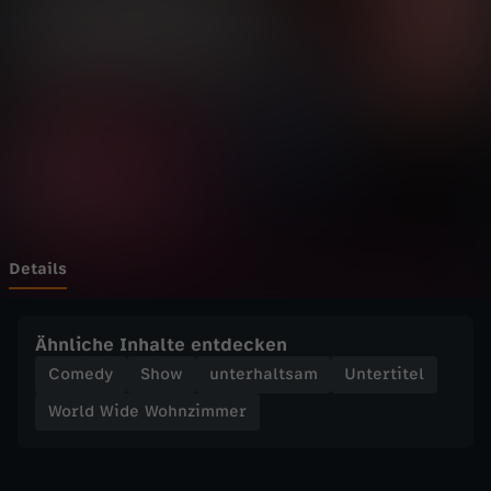
d
e
W
o
h
n
Details
z
Ähnliche Inhalte entdecken
i
Comedy
Show
unterhaltsam
Untertitel
World Wide Wohnzimmer
m
m