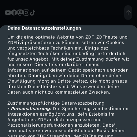
e
r
Deine Datenschutzeinstellungen
cmp-dialog-description
Um dir eine optimale Website von ZDF, ZDFheute und
-
ZDFtivi präsentieren zu können, setzen wir Cookies
und vergleichbare Techniken ein. Einige der
eingesetzten Techniken sind unbedingt erforderlich
A
für unser Angebot. Mit deiner Zustimmung dürfen wir
Mehr ZDF
Service
und unsere Dienstleister darüber hinaus
n
Informationen auf deinem Gerät speichern und/oder
ZDF-Apps
ZDFmitreden
abrufen. Dabei geben wir deine Daten ohne deine
Einwilligung nicht an Dritte weiter, die nicht unsere
d
Smart TV
Kontakt zum ZDF
direkten Dienstleister sind. Wir verwenden deine
Daten auch nicht zu kommerziellen Zwecken.
ZDFtext
Tickets
i
Zustimmungspflichtige Datenverarbeitung
Livestreams
Zuschauerservice
• Personalisierung:
Die Speicherung von bestimmten
e
Sendungen A-Z
Hilfe
Interaktionen ermöglicht uns, dein Erlebnis im
Angebot des ZDF an dich anzupassen und
TV-Programm
Personalisierungsfunktionen anzubieten. Dabei
s
personalisieren wir ausschließlich auf Basis deiner
Nutzung von ZDF Streaming, der ZDFheute und