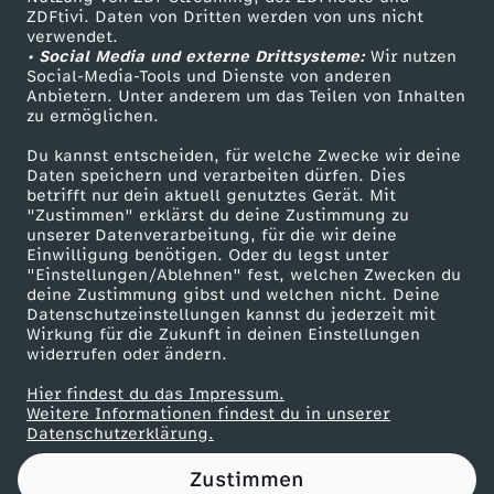
ZDFtivi. Daten von Dritten werden von uns nicht
e
Das ZDF
verwendet.
• Social Media und externe Drittsysteme:
Wir nutzen
ZDF Unternehmen
m
Social-Media-Tools und Dienste von anderen
Anbietern. Unter anderem um das Teilen von Inhalten
Karriere
zu ermöglichen.
T
Presseportal
Du kannst entscheiden, für welche Zwecke wir deine
ZDF goes Schule
Daten speichern und verarbeiten dürfen. Dies
i
betrifft nur dein aktuell genutztes Gerät. Mit
Werbefernsehen
"Zustimmen" erklärst du deine Zustimmung zu
s
unserer Datenverarbeitung, für die wir deine
Mainzelmännchen
Einwilligung benötigen. Oder du legst unter
"Einstellungen/Ablehnen" fest, welchen Zwecken du
c
deine Zustimmung gibst und welchen nicht. Deine
Datenschutzeinstellungen kannst du jederzeit mit
Wirkung für die Zukunft in deinen Einstellungen
h
widerrufen oder ändern.
w
Hier findest du das Impressum.
Partner
Weitere Informationen findest du in unserer
Datenschutzerklärung.
i
Zustimmen