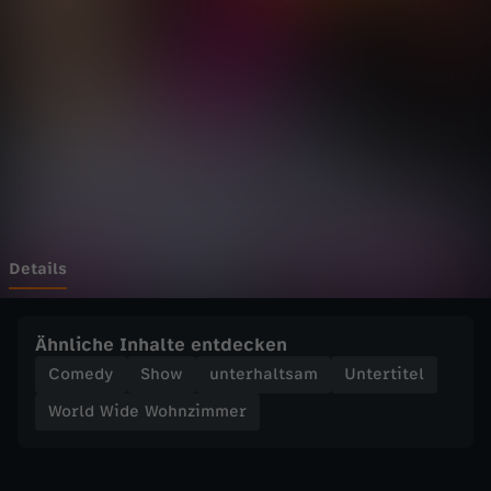
d
e
W
o
h
n
Details
z
Ähnliche Inhalte entdecken
i
Comedy
Show
unterhaltsam
Untertitel
World Wide Wohnzimmer
m
m