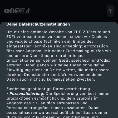
e
r
Deine Datenschutzeinstellungen
cmp-dialog-description
Um dir eine optimale Website von ZDF, ZDFheute und
-
ZDFtivi präsentieren zu können, setzen wir Cookies
und vergleichbare Techniken ein. Einige der
eingesetzten Techniken sind unbedingt erforderlich
D
für unser Angebot. Mit deiner Zustimmung dürfen wir
Mehr ZDF
Service
und unsere Dienstleister darüber hinaus
i
Informationen auf deinem Gerät speichern und/oder
ZDF-Apps
ZDFmitreden
abrufen. Dabei geben wir deine Daten ohne deine
Einwilligung nicht an Dritte weiter, die nicht unsere
e
Smart TV
Kontakt zum ZDF
direkten Dienstleister sind. Wir verwenden deine
Daten auch nicht zu kommerziellen Zwecken.
ZDFtext
Tickets
5
Zustimmungspflichtige Datenverarbeitung
Livestreams
Zuschauerservice
• Personalisierung:
Die Speicherung von bestimmten
G
Sendungen A-Z
Hilfe
Interaktionen ermöglicht uns, dein Erlebnis im
Angebot des ZDF an dich anzupassen und
TV-Programm
Personalisierungsfunktionen anzubieten. Dabei
E
personalisieren wir ausschließlich auf Basis deiner
Nutzung von ZDF Streaming, der ZDFheute und