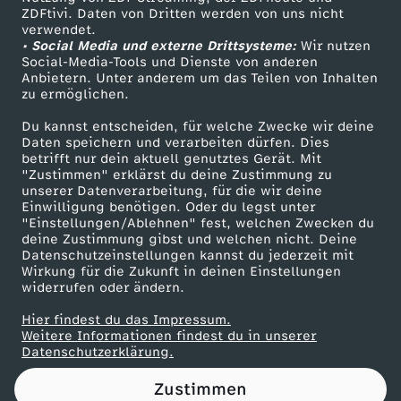
ZDFtivi. Daten von Dritten werden von uns nicht
I
Das ZDF
verwendet.
• Social Media und externe Drittsysteme:
Wir nutzen
ZDF Unternehmen
L
Social-Media-Tools und Dienste von anderen
Anbietern. Unter anderem um das Teilen von Inhalten
Karriere
zu ermöglichen.
S
Presseportal
Du kannst entscheiden, für welche Zwecke wir deine
ZDF goes Schule
Daten speichern und verarbeiten dürfen. Dies
T
betrifft nur dein aktuell genutztes Gerät. Mit
Werbefernsehen
"Zustimmen" erklärst du deine Zustimmung zu
E
unserer Datenverarbeitung, für die wir deine
Mainzelmännchen
Einwilligung benötigen. Oder du legst unter
"Einstellungen/Ablehnen" fest, welchen Zwecken du
N
deine Zustimmung gibst und welchen nicht. Deine
Datenschutzeinstellungen kannst du jederzeit mit
Wirkung für die Zukunft in deinen Einstellungen
R
widerrufen oder ändern.
a
Hier findest du das Impressum.
Partner
Weitere Informationen findest du in unserer
Datenschutzerklärung.
p
Zustimmen