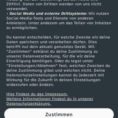
ZDFtivi. Daten von Dritten werden von uns nicht
h
Das ZDF
verwendet.
• Social Media und externe Drittsysteme:
Wir nutzen
ZDF Unternehmen
i
Social-Media-Tools und Dienste von anderen
Anbietern. Unter anderem um das Teilen von Inhalten
Karriere
zu ermöglichen.
s
Presseportal
Du kannst entscheiden, für welche Zwecke wir deine
ZDF goes Schule
Daten speichern und verarbeiten dürfen. Dies
:
betrifft nur dein aktuell genutztes Gerät. Mit
Werbefernsehen
"Zustimmen" erklärst du deine Zustimmung zu
N
unserer Datenverarbeitung, für die wir deine
Mainzelmännchen
Einwilligung benötigen. Oder du legst unter
"Einstellungen/Ablehnen" fest, welchen Zwecken du
e
deine Zustimmung gibst und welchen nicht. Deine
Datenschutzeinstellungen kannst du jederzeit mit
Wirkung für die Zukunft in deinen Einstellungen
u
widerrufen oder ändern.
e
Hier findest du das Impressum.
Partner
Weitere Informationen findest du in unserer
Datenschutzerklärung.
r
Zustimmen