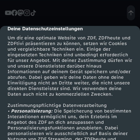
e
r
Deine Datenschutzeinstellungen
cmp-dialog-description
Um dir eine optimale Website von ZDF, ZDFheute und
-
ZDFtivi präsentieren zu können, setzen wir Cookies
und vergleichbare Techniken ein. Einige der
eingesetzten Techniken sind unbedingt erforderlich
D
für unser Angebot. Mit deiner Zustimmung dürfen wir
Mehr ZDF
Service
und unsere Dienstleister darüber hinaus
i
Informationen auf deinem Gerät speichern und/oder
ZDF-Apps
ZDFmitreden
abrufen. Dabei geben wir deine Daten ohne deine
Einwilligung nicht an Dritte weiter, die nicht unsere
e
Smart TV
Kontakt zum ZDF
direkten Dienstleister sind. Wir verwenden deine
Daten auch nicht zu kommerziellen Zwecken.
ZDFtext
Tickets
L
Zustimmungspflichtige Datenverarbeitung
Livestreams
Zuschauerservice
• Personalisierung:
Die Speicherung von bestimmten
o
Sendungen A-Z
Hilfe
Interaktionen ermöglicht uns, dein Erlebnis im
Angebot des ZDF an dich anzupassen und
TV-Programm
Personalisierungsfunktionen anzubieten. Dabei
c
personalisieren wir ausschließlich auf Basis deiner
Nutzung von ZDF Streaming, der ZDFheute und