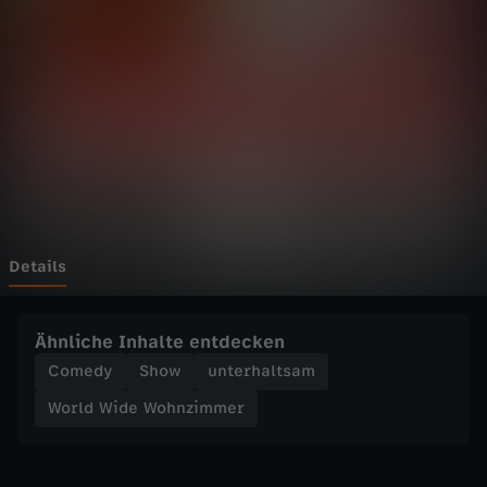
d
e
W
o
h
n
Details
z
Ähnliche Inhalte entdecken
i
Comedy
Show
unterhaltsam
World Wide Wohnzimmer
m
m