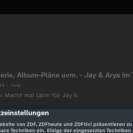
erie, Album-Pläne uvm. - Jay & Arya im 
19
funk
en: Macht mal Lärm für Jay &
zeinstellungen
cription
ebsite von ZDF, ZDFheute und ZDFtivi präsentieren zu
are Techniken ein. Einige der eingesetzten Techniken