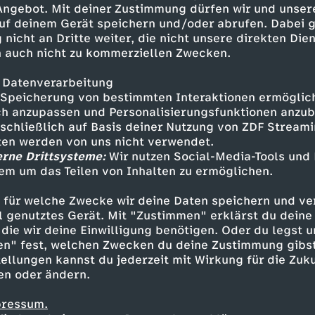
 Angebot. Mit deiner Zustimmung dürfen wir und unser
uf deinem Gerät speichern und/oder abrufen. Dabei 
 nicht an Dritte weiter, die nicht unsere direkten Dien
 auch nicht zu kommerziellen Zwecken.
 Datenverarbeitung
Speicherung von bestimmten Interaktionen ermöglicht
h anzupassen und Personalisierungsfunktionen anzub
sschließlich auf Basis deiner Nutzung von ZDF Stream
tten werden von uns nicht verwendet.
erne Drittsysteme:
Wir nutzen Social-Media-Tools und
em um das Teilen von Inhalten zu ermöglichen.
Inhalte entdecken
 für welche Zwecke wir deine Daten speichern und ver
how
unterhaltsam
World Wide Wohnzimmer
ell genutztes Gerät. Mit "Zustimmen" erklärst du dein
die wir deine Einwilligung benötigen. Oder du legst u
en" fest, welchen Zwecken du deine Zustimmung gibst
ellungen kannst du jederzeit mit Wirkung für die Zuku
en oder ändern.
pressum.