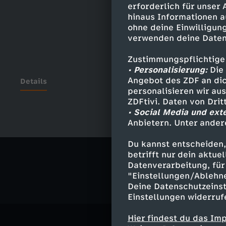
erforderlich für unser
hinaus Informationen a
ohne deine Einwilligung
verwenden deine Daten
Zustimmungspflichtige
• Personalisierung:
Die 
Angebot des ZDF an dic
Details
personalisieren wir au
ZDFtivi. Daten von Dri
• Social Media und ext
Anbietern. Unter ander
Ähnliche 
Du kannst entscheiden,
Comedy
S
betrifft nur dein aktu
Datenverarbeitung, für 
"Einstellungen/Ablehn
Deine Datenschutzeinst
Einstellungen widerruf
Hier findest du das Im