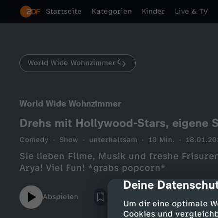
Startseite
Kategorien
Kinder
Live & TV
World Wide Wohnzimmer
World Wide Wohnzimmer
Drehs mit Hollywood-Stars, eigene S
Comedy
Show
unterhaltsam
10 Min.
18.01.20
Sie lieben Filme, Musik und freshe Frisur
Arya! Viel Fun! *grabs popcorn*
Deine Datenschut
cmp-dialog-des
Abspielen
Um dir eine optimale W
Cookies und vergleichb