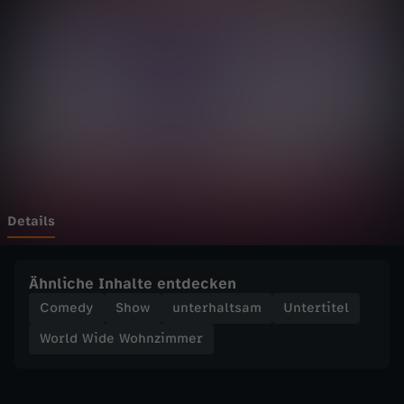
d
e
W
o
h
n
Details
z
Ähnliche Inhalte entdecken
i
Comedy
Show
unterhaltsam
Untertitel
World Wide Wohnzimmer
m
m