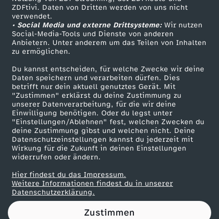
ZDFtivi. Daten von Dritten werden von uns nicht
s
Das ZDF
verwendet.
• Social Media und externe Drittsysteme:
Wir nutzen
ZDF Unternehmen
t
Social-Media-Tools und Dienste von anderen
Anbietern. Unter anderem um das Teilen von Inhalten
Karriere
zu ermöglichen.
D
Presseportal
Du kannst entscheiden, für welche Zwecke wir deine
ZDF goes Schule
Daten speichern und verarbeiten dürfen. Dies
U
betrifft nur dein aktuell genutztes Gerät. Mit
Werbefernsehen
"Zustimmen" erklärst du deine Zustimmung zu
d
unserer Datenverarbeitung, für die wir deine
Mainzelmännchen
Einwilligung benötigen. Oder du legst unter
"Einstellungen/Ablehnen" fest, welchen Zwecken du
e
deine Zustimmung gibst und welchen nicht. Deine
Datenschutzeinstellungen kannst du jederzeit mit
Wirkung für die Zukunft in deinen Einstellungen
n
widerrufen oder ändern.
P
Hier findest du das Impressum.
Partner
Weitere Informationen findest du in unserer
Datenschutzerklärung.
r
Zustimmen