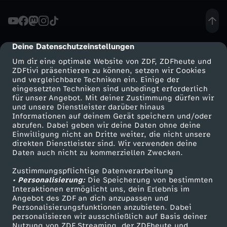
e
r
Deine Datenschutzeinstellungen
cmp-dialog-description
Um dir eine optimale Website von ZDF, ZDFheute und
-
ZDFtivi präsentieren zu können, setzen wir Cookies
und vergleichbare Techniken ein. Einige der
eingesetzten Techniken sind unbedingt erforderlich
E
für unser Angebot. Mit deiner Zustimmung dürfen wir
Mehr ZDF
Service
und unsere Dienstleister darüber hinaus
r
Informationen auf deinem Gerät speichern und/oder
ZDF-Apps
ZDFmitreden
abrufen. Dabei geben wir deine Daten ohne deine
Einwilligung nicht an Dritte weiter, die nicht unsere
k
Smart TV
Kontakt zum ZDF
direkten Dienstleister sind. Wir verwenden deine
Daten auch nicht zu kommerziellen Zwecken.
ZDFtext
Tickets
e
Zustimmungspflichtige Datenverarbeitung
Livestreams
Zuschauerservice
• Personalisierung:
Die Speicherung von bestimmten
n
Sendungen A-Z
Hilfe
Interaktionen ermöglicht uns, dein Erlebnis im
Angebot des ZDF an dich anzupassen und
TV-Programm
Personalisierungsfunktionen anzubieten. Dabei
n
personalisieren wir ausschließlich auf Basis deiner
Nutzung von ZDF Streaming, der ZDFheute und