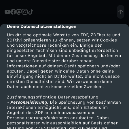
e
r
Deine Datenschutzeinstellungen
cmp-dialog-description
Um dir eine optimale Website von ZDF, ZDFheute und
-
ZDFtivi präsentieren zu können, setzen wir Cookies
und vergleichbare Techniken ein. Einige der
eingesetzten Techniken sind unbedingt erforderlich
E
für unser Angebot. Mit deiner Zustimmung dürfen wir
Mehr ZDF
Service
und unsere Dienstleister darüber hinaus
r
Informationen auf deinem Gerät speichern und/oder
ZDF-Apps
ZDFmitreden
abrufen. Dabei geben wir deine Daten ohne deine
Einwilligung nicht an Dritte weiter, die nicht unsere
k
Smart TV
Kontakt zum ZDF
direkten Dienstleister sind. Wir verwenden deine
Daten auch nicht zu kommerziellen Zwecken.
ZDFtext
Tickets
e
Zustimmungspflichtige Datenverarbeitung
Livestreams
Zuschauerservice
• Personalisierung:
Die Speicherung von bestimmten
n
Sendungen A-Z
Hilfe
Interaktionen ermöglicht uns, dein Erlebnis im
Angebot des ZDF an dich anzupassen und
TV-Programm
Personalisierungsfunktionen anzubieten. Dabei
n
personalisieren wir ausschließlich auf Basis deiner
Nutzung von ZDF Streaming, der ZDFheute und