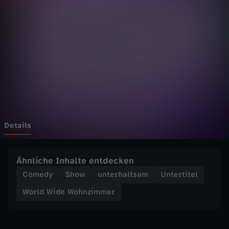
d
e
W
o
h
n
Details
z
Ähnliche Inhalte entdecken
i
Comedy
Show
unterhaltsam
Untertitel
World Wide Wohnzimmer
m
m