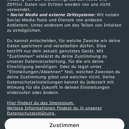
ZDFtivi. Daten von Dritten werden von uns nicht
s
Das ZDF
verwendet.
• Social Media und externe Drittsysteme:
Wir nutzen
ZDF Unternehmen
t
Social-Media-Tools und Dienste von anderen
Anbietern. Unter anderem um das Teilen von Inhalten
Karriere
zu ermöglichen.
D
Presseportal
Du kannst entscheiden, für welche Zwecke wir deine
ZDF goes Schule
Daten speichern und verarbeiten dürfen. Dies
U
betrifft nur dein aktuell genutztes Gerät. Mit
Werbefernsehen
"Zustimmen" erklärst du deine Zustimmung zu
d
unserer Datenverarbeitung, für die wir deine
Mainzelmännchen
Einwilligung benötigen. Oder du legst unter
"Einstellungen/Ablehnen" fest, welchen Zwecken du
e
deine Zustimmung gibst und welchen nicht. Deine
Datenschutzeinstellungen kannst du jederzeit mit
Wirkung für die Zukunft in deinen Einstellungen
n
widerrufen oder ändern.
P
Hier findest du das Impressum.
Partner
Weitere Informationen findest du in unserer
Datenschutzerklärung.
r
Zustimmen