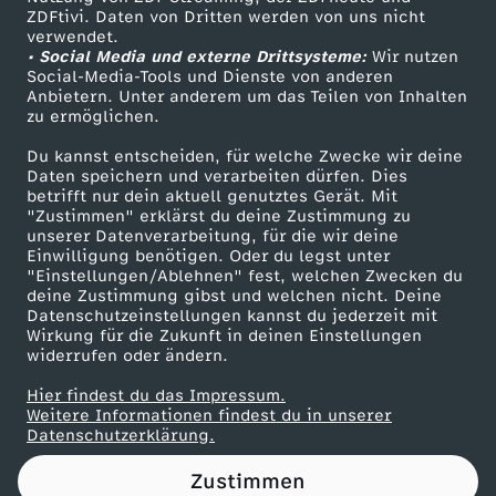
ZDFtivi. Daten von Dritten werden von uns nicht
s
Das ZDF
verwendet.
• Social Media und externe Drittsysteme:
Wir nutzen
ZDF Unternehmen
t
Social-Media-Tools und Dienste von anderen
Anbietern. Unter anderem um das Teilen von Inhalten
Karriere
zu ermöglichen.
D
Presseportal
Du kannst entscheiden, für welche Zwecke wir deine
ZDF goes Schule
Daten speichern und verarbeiten dürfen. Dies
U
betrifft nur dein aktuell genutztes Gerät. Mit
Werbefernsehen
"Zustimmen" erklärst du deine Zustimmung zu
d
unserer Datenverarbeitung, für die wir deine
Mainzelmännchen
Einwilligung benötigen. Oder du legst unter
"Einstellungen/Ablehnen" fest, welchen Zwecken du
e
deine Zustimmung gibst und welchen nicht. Deine
Datenschutzeinstellungen kannst du jederzeit mit
Wirkung für die Zukunft in deinen Einstellungen
n
widerrufen oder ändern.
S
Hier findest du das Impressum.
Partner
Weitere Informationen findest du in unserer
Datenschutzerklärung.
o
Zustimmen