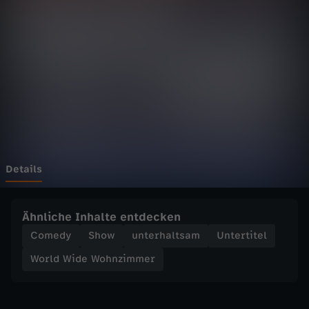
d
e
W
o
h
n
Details
z
Ähnliche Inhalte entdecken
i
Comedy
Show
unterhaltsam
Untertitel
World Wide Wohnzimmer
m
m