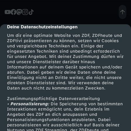
e
r
Deine Datenschutzeinstellungen
cmp-dialog-description
Um dir eine optimale Website von ZDF, ZDFheute und
-
ZDFtivi präsentieren zu können, setzen wir Cookies
und vergleichbare Techniken ein. Einige der
eingesetzten Techniken sind unbedingt erforderlich
E
für unser Angebot. Mit deiner Zustimmung dürfen wir
Mehr ZDF
Service
und unsere Dienstleister darüber hinaus
r
Informationen auf deinem Gerät speichern und/oder
ZDF-Apps
ZDFmitreden
abrufen. Dabei geben wir deine Daten ohne deine
Einwilligung nicht an Dritte weiter, die nicht unsere
k
Smart TV
Kontakt zum ZDF
direkten Dienstleister sind. Wir verwenden deine
Daten auch nicht zu kommerziellen Zwecken.
ZDFtext
Tickets
e
Zustimmungspflichtige Datenverarbeitung
Livestreams
Zuschauerservice
• Personalisierung:
Die Speicherung von bestimmten
n
Sendungen A-Z
Hilfe
Interaktionen ermöglicht uns, dein Erlebnis im
Angebot des ZDF an dich anzupassen und
TV-Programm
Personalisierungsfunktionen anzubieten. Dabei
n
personalisieren wir ausschließlich auf Basis deiner
Nutzung von ZDF Streaming, der ZDFheute und