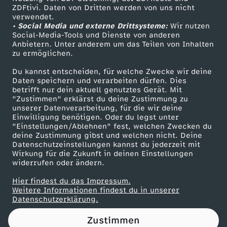
ZDFtivi. Daten von Dritten werden von uns nicht
s
Das ZDF
verwendet.
• Social Media und externe Drittsysteme:
Wir nutzen
ZDF Unternehmen
t
Social-Media-Tools und Dienste von anderen
Anbietern. Unter anderem um das Teilen von Inhalten
Karriere
zu ermöglichen.
D
Presseportal
Du kannst entscheiden, für welche Zwecke wir deine
ZDF goes Schule
Daten speichern und verarbeiten dürfen. Dies
U
betrifft nur dein aktuell genutztes Gerät. Mit
Werbefernsehen
"Zustimmen" erklärst du deine Zustimmung zu
d
unserer Datenverarbeitung, für die wir deine
Mainzelmännchen
Einwilligung benötigen. Oder du legst unter
"Einstellungen/Ablehnen" fest, welchen Zwecken du
e
deine Zustimmung gibst und welchen nicht. Deine
Datenschutzeinstellungen kannst du jederzeit mit
Wirkung für die Zukunft in deinen Einstellungen
n
widerrufen oder ändern.
S
Hier findest du das Impressum.
Partner
Weitere Informationen findest du in unserer
Datenschutzerklärung.
o
Zustimmen