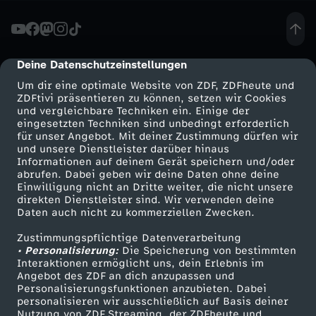
e
r
Deine Datenschutzeinstellungen
cmp-dialog-description
Um dir eine optimale Website von ZDF, ZDFheute und
-
ZDFtivi präsentieren zu können, setzen wir Cookies
und vergleichbare Techniken ein. Einige der
eingesetzten Techniken sind unbedingt erforderlich
E
für unser Angebot. Mit deiner Zustimmung dürfen wir
Mehr ZDF
Service
und unsere Dienstleister darüber hinaus
r
Informationen auf deinem Gerät speichern und/oder
ZDF-Apps
ZDFmitreden
abrufen. Dabei geben wir deine Daten ohne deine
Einwilligung nicht an Dritte weiter, die nicht unsere
k
Smart TV
Kontakt zum ZDF
direkten Dienstleister sind. Wir verwenden deine
Daten auch nicht zu kommerziellen Zwecken.
ZDFtext
Tickets
e
Zustimmungspflichtige Datenverarbeitung
Livestreams
Zuschauerservice
• Personalisierung:
Die Speicherung von bestimmten
n
Sendungen A-Z
Hilfe
Interaktionen ermöglicht uns, dein Erlebnis im
Angebot des ZDF an dich anzupassen und
TV-Programm
Personalisierungsfunktionen anzubieten. Dabei
n
personalisieren wir ausschließlich auf Basis deiner
Nutzung von ZDF Streaming, der ZDFheute und