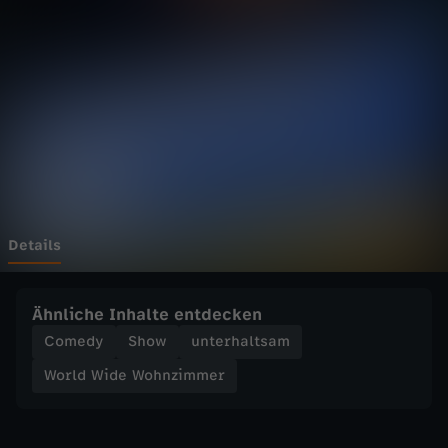
d
e
W
o
h
n
Details
z
Ähnliche Inhalte entdecken
i
Comedy
Show
unterhaltsam
World Wide Wohnzimmer
m
m