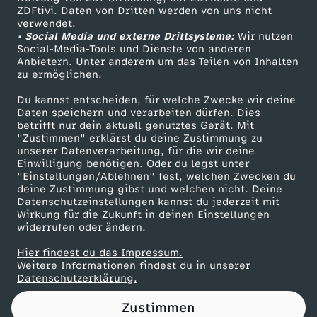
ZDFtivi. Daten von Dritten werden von uns nicht
s
Das ZDF
verwendet.
• Social Media und externe Drittsysteme:
Wir nutzen
ZDF Unternehmen
t
Social-Media-Tools und Dienste von anderen
Anbietern. Unter anderem um das Teilen von Inhalten
Karriere
zu ermöglichen.
D
Presseportal
Du kannst entscheiden, für welche Zwecke wir deine
ZDF goes Schule
Daten speichern und verarbeiten dürfen. Dies
U
betrifft nur dein aktuell genutztes Gerät. Mit
Werbefernsehen
"Zustimmen" erklärst du deine Zustimmung zu
d
unserer Datenverarbeitung, für die wir deine
Mainzelmännchen
Einwilligung benötigen. Oder du legst unter
"Einstellungen/Ablehnen" fest, welchen Zwecken du
e
deine Zustimmung gibst und welchen nicht. Deine
Datenschutzeinstellungen kannst du jederzeit mit
Wirkung für die Zukunft in deinen Einstellungen
n
widerrufen oder ändern.
S
Hier findest du das Impressum.
Partner
Weitere Informationen findest du in unserer
Datenschutzerklärung.
o
Zustimmen