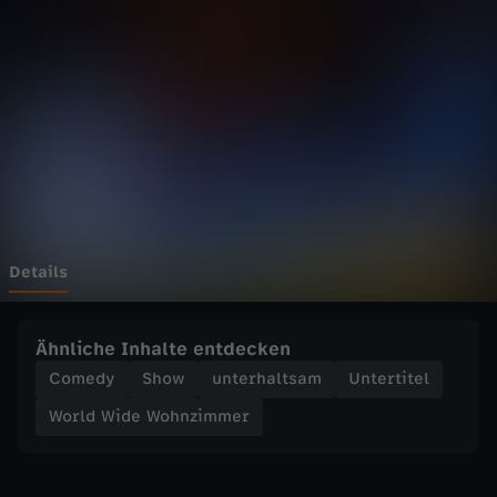
d
e
W
o
h
n
Details
z
Ähnliche Inhalte entdecken
i
Comedy
Show
unterhaltsam
Untertitel
World Wide Wohnzimmer
m
m