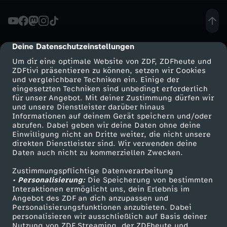
e
r
Deine Datenschutzeinstellungen
cmp-dialog-description
Um dir eine optimale Website von ZDF, ZDFheute und
-
ZDFtivi präsentieren zu können, setzen wir Cookies
und vergleichbare Techniken ein. Einige der
eingesetzten Techniken sind unbedingt erforderlich
E
für unser Angebot. Mit deiner Zustimmung dürfen wir
Mehr ZDF
Service
und unsere Dienstleister darüber hinaus
r
Informationen auf deinem Gerät speichern und/oder
ZDF-Apps
ZDFmitreden
abrufen. Dabei geben wir deine Daten ohne deine
Einwilligung nicht an Dritte weiter, die nicht unsere
k
Smart TV
Kontakt zum ZDF
direkten Dienstleister sind. Wir verwenden deine
Daten auch nicht zu kommerziellen Zwecken.
ZDFtext
Tickets
e
Zustimmungspflichtige Datenverarbeitung
Livestreams
Zuschauerservice
• Personalisierung:
Die Speicherung von bestimmten
n
Sendungen A-Z
Hilfe
Interaktionen ermöglicht uns, dein Erlebnis im
Angebot des ZDF an dich anzupassen und
TV-Programm
Personalisierungsfunktionen anzubieten. Dabei
n
personalisieren wir ausschließlich auf Basis deiner
Nutzung von ZDF Streaming, der ZDFheute und