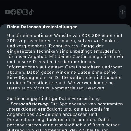
e
r
Deine Datenschutzeinstellungen
cmp-dialog-description
Um dir eine optimale Website von ZDF, ZDFheute und
-
ZDFtivi präsentieren zu können, setzen wir Cookies
und vergleichbare Techniken ein. Einige der
eingesetzten Techniken sind unbedingt erforderlich
E
für unser Angebot. Mit deiner Zustimmung dürfen wir
Mehr ZDF
Service
und unsere Dienstleister darüber hinaus
r
Informationen auf deinem Gerät speichern und/oder
ZDF-Apps
ZDFmitreden
abrufen. Dabei geben wir deine Daten ohne deine
Einwilligung nicht an Dritte weiter, die nicht unsere
k
Smart TV
Kontakt zum ZDF
direkten Dienstleister sind. Wir verwenden deine
Daten auch nicht zu kommerziellen Zwecken.
ZDFtext
Tickets
e
Zustimmungspflichtige Datenverarbeitung
Livestreams
Zuschauerservice
• Personalisierung:
Die Speicherung von bestimmten
n
Sendungen A-Z
Hilfe
Interaktionen ermöglicht uns, dein Erlebnis im
Angebot des ZDF an dich anzupassen und
TV-Programm
Personalisierungsfunktionen anzubieten. Dabei
n
personalisieren wir ausschließlich auf Basis deiner
Nutzung von ZDF Streaming, der ZDFheute und