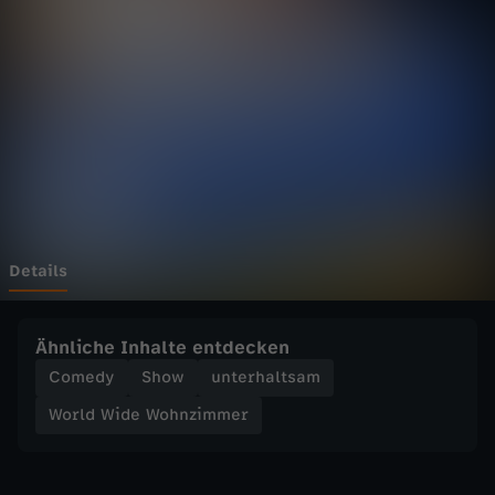
d
e
W
o
h
n
Details
z
Ähnliche Inhalte entdecken
i
Comedy
Show
unterhaltsam
World Wide Wohnzimmer
m
m