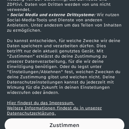
ZDFtivi. Daten von Dritten werden von uns nicht
s
Das ZDF
verwendet.
• Social Media und externe Drittsysteme:
Wir nutzen
ZDF Unternehmen
t
Social-Media-Tools und Dienste von anderen
Anbietern. Unter anderem um das Teilen von Inhalten
Karriere
zu ermöglichen.
D
Presseportal
Du kannst entscheiden, für welche Zwecke wir deine
ZDF goes Schule
Daten speichern und verarbeiten dürfen. Dies
U
betrifft nur dein aktuell genutztes Gerät. Mit
Werbefernsehen
"Zustimmen" erklärst du deine Zustimmung zu
d
unserer Datenverarbeitung, für die wir deine
Mainzelmännchen
Einwilligung benötigen. Oder du legst unter
"Einstellungen/Ablehnen" fest, welchen Zwecken du
e
deine Zustimmung gibst und welchen nicht. Deine
Datenschutzeinstellungen kannst du jederzeit mit
Wirkung für die Zukunft in deinen Einstellungen
n
widerrufen oder ändern.
S
Hier findest du das Impressum.
Partner
Weitere Informationen findest du in unserer
Datenschutzerklärung.
o
Zustimmen