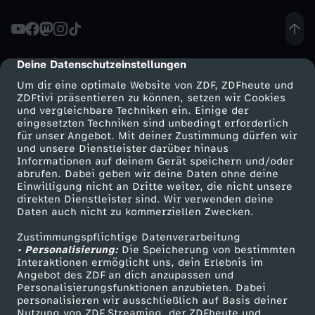
e
r
Deine Datenschutzeinstellungen
cmp-dialog-description
Um dir eine optimale Website von ZDF, ZDFheute und
-
ZDFtivi präsentieren zu können, setzen wir Cookies
und vergleichbare Techniken ein. Einige der
eingesetzten Techniken sind unbedingt erforderlich
E
für unser Angebot. Mit deiner Zustimmung dürfen wir
Mehr ZDF
Service
und unsere Dienstleister darüber hinaus
r
Informationen auf deinem Gerät speichern und/oder
ZDF-Apps
ZDFmitreden
abrufen. Dabei geben wir deine Daten ohne deine
Einwilligung nicht an Dritte weiter, die nicht unsere
k
Smart TV
Kontakt zum ZDF
direkten Dienstleister sind. Wir verwenden deine
Daten auch nicht zu kommerziellen Zwecken.
ZDFtext
Tickets
e
Zustimmungspflichtige Datenverarbeitung
Livestreams
Zuschauerservice
• Personalisierung:
Die Speicherung von bestimmten
n
Sendungen A-Z
Hilfe
Interaktionen ermöglicht uns, dein Erlebnis im
Angebot des ZDF an dich anzupassen und
TV-Programm
Personalisierungsfunktionen anzubieten. Dabei
n
personalisieren wir ausschließlich auf Basis deiner
Nutzung von ZDF Streaming, der ZDFheute und