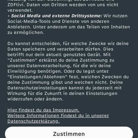
ZDFtivi. Daten von Dritten werden von uns nicht
s
Das ZDF
verwendet.
• Social Media und externe Drittsysteme:
Wir nutzen
ZDF Unternehmen
t
Social-Media-Tools und Dienste von anderen
Anbietern. Unter anderem um das Teilen von Inhalten
Karriere
zu ermöglichen.
D
Presseportal
Du kannst entscheiden, für welche Zwecke wir deine
ZDF goes Schule
Daten speichern und verarbeiten dürfen. Dies
U
betrifft nur dein aktuell genutztes Gerät. Mit
Werbefernsehen
"Zustimmen" erklärst du deine Zustimmung zu
d
unserer Datenverarbeitung, für die wir deine
Mainzelmännchen
Einwilligung benötigen. Oder du legst unter
"Einstellungen/Ablehnen" fest, welchen Zwecken du
e
deine Zustimmung gibst und welchen nicht. Deine
Datenschutzeinstellungen kannst du jederzeit mit
Wirkung für die Zukunft in deinen Einstellungen
n
widerrufen oder ändern.
S
Hier findest du das Impressum.
Partner
Weitere Informationen findest du in unserer
Datenschutzerklärung.
o
Zustimmen