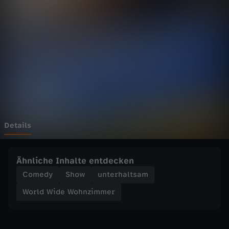
d
e
W
o
h
n
Details
z
Ähnliche Inhalte entdecken
i
Comedy
Show
unterhaltsam
World Wide Wohnzimmer
m
m