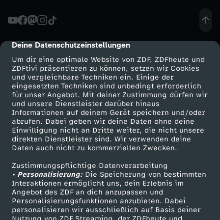
e
r
Deine Datenschutzeinstellungen
cmp-dialog-description
Um dir eine optimale Website von ZDF, ZDFheute und
-
ZDFtivi präsentieren zu können, setzen wir Cookies
und vergleichbare Techniken ein. Einige der
eingesetzten Techniken sind unbedingt erforderlich
E
für unser Angebot. Mit deiner Zustimmung dürfen wir
Mehr ZDF
Service
und unsere Dienstleister darüber hinaus
r
Informationen auf deinem Gerät speichern und/oder
ZDF-Apps
ZDFmitreden
abrufen. Dabei geben wir deine Daten ohne deine
Einwilligung nicht an Dritte weiter, die nicht unsere
k
Smart TV
Kontakt zum ZDF
direkten Dienstleister sind. Wir verwenden deine
Daten auch nicht zu kommerziellen Zwecken.
ZDFtext
Tickets
e
Zustimmungspflichtige Datenverarbeitung
Livestreams
Zuschauerservice
• Personalisierung:
Die Speicherung von bestimmten
n
Sendungen A-Z
Hilfe
Interaktionen ermöglicht uns, dein Erlebnis im
Angebot des ZDF an dich anzupassen und
TV-Programm
Personalisierungsfunktionen anzubieten. Dabei
n
personalisieren wir ausschließlich auf Basis deiner
Nutzung von ZDF Streaming, der ZDFheute und