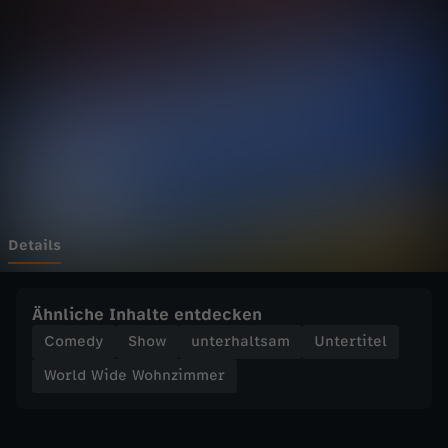
d
e
W
o
h
n
Details
z
Ähnliche Inhalte entdecken
i
Comedy
Show
unterhaltsam
Untertitel
World Wide Wohnzimmer
m
m