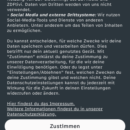
ZDFtivi. Daten von Dritten werden von uns nicht
s
Das ZDF
verwendet.
• Social Media und externe Drittsysteme:
Wir nutzen
ZDF Unternehmen
t
Social-Media-Tools und Dienste von anderen
Anbietern. Unter anderem um das Teilen von Inhalten
Karriere
zu ermöglichen.
D
Presseportal
Du kannst entscheiden, für welche Zwecke wir deine
ZDF goes Schule
Daten speichern und verarbeiten dürfen. Dies
U
betrifft nur dein aktuell genutztes Gerät. Mit
Werbefernsehen
"Zustimmen" erklärst du deine Zustimmung zu
d
unserer Datenverarbeitung, für die wir deine
Mainzelmännchen
Einwilligung benötigen. Oder du legst unter
"Einstellungen/Ablehnen" fest, welchen Zwecken du
e
deine Zustimmung gibst und welchen nicht. Deine
Datenschutzeinstellungen kannst du jederzeit mit
Wirkung für die Zukunft in deinen Einstellungen
n
widerrufen oder ändern.
S
Hier findest du das Impressum.
Partner
Weitere Informationen findest du in unserer
Datenschutzerklärung.
o
Zustimmen