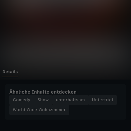
d
e
W
o
h
n
Details
z
Ähnliche Inhalte entdecken
i
Comedy
Show
unterhaltsam
Untertitel
World Wide Wohnzimmer
m
m