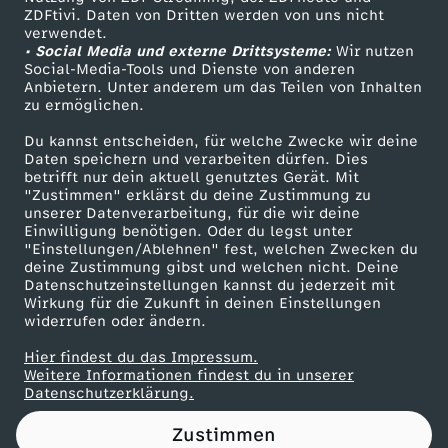
ZDFtivi. Daten von Dritten werden von uns nicht
T
Das ZDF
verwendet.
• Social Media und externe Drittsysteme:
Wir nutzen
ZDF Unternehmen
o
Social-Media-Tools und Dienste von anderen
Anbietern. Unter anderem um das Teilen von Inhalten
Karriere
zu ermöglichen.
d
Presseportal
Du kannst entscheiden, für welche Zwecke wir deine
ZDF goes Schule
Daten speichern und verarbeiten dürfen. Dies
e
betrifft nur dein aktuell genutztes Gerät. Mit
Werbefernsehen
"Zustimmen" erklärst du deine Zustimmung zu
r
unserer Datenverarbeitung, für die wir deine
Mainzelmännchen
Einwilligung benötigen. Oder du legst unter
"Einstellungen/Ablehnen" fest, welchen Zwecken du
W
deine Zustimmung gibst und welchen nicht. Deine
Datenschutzeinstellungen kannst du jederzeit mit
Wirkung für die Zukunft in deinen Einstellungen
E
widerrufen oder ändern.
G
Hier findest du das Impressum.
Partner
Weitere Informationen findest du in unserer
Datenschutzerklärung.
!
Zustimmen