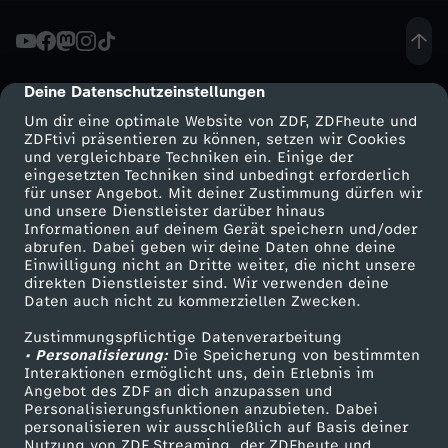
e
r
Deine Datenschutzeinstellungen
cmp-dialog-description
Um dir eine optimale Website von ZDF, ZDFheute und
-
ZDFtivi präsentieren zu können, setzen wir Cookies
und vergleichbare Techniken ein. Einige der
eingesetzten Techniken sind unbedingt erforderlich
K
für unser Angebot. Mit deiner Zustimmung dürfen wir
Mehr ZDF
Service
und unsere Dienstleister darüber hinaus
O
Informationen auf deinem Gerät speichern und/oder
ZDF-Apps
ZDFmitreden
abrufen. Dabei geben wir deine Daten ohne deine
Einwilligung nicht an Dritte weiter, die nicht unsere
R
Smart TV
Kontakt zum ZDF
direkten Dienstleister sind. Wir verwenden deine
Daten auch nicht zu kommerziellen Zwecken.
ZDFtext
Tickets
R
Zustimmungspflichtige Datenverarbeitung
Livestreams
Zuschauerservice
• Personalisierung:
Die Speicherung von bestimmten
E
Sendungen A-Z
Hilfe
Interaktionen ermöglicht uns, dein Erlebnis im
Angebot des ZDF an dich anzupassen und
TV-Programm
Personalisierungsfunktionen anzubieten. Dabei
K
personalisieren wir ausschließlich auf Basis deiner
Nutzung von ZDF Streaming, der ZDFheute und