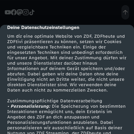
e
r
Deine Datenschutzeinstellungen
cmp-dialog-description
Um dir eine optimale Website von ZDF, ZDFheute und
-
ZDFtivi präsentieren zu können, setzen wir Cookies
und vergleichbare Techniken ein. Einige der
eingesetzten Techniken sind unbedingt erforderlich
K
für unser Angebot. Mit deiner Zustimmung dürfen wir
Mehr ZDF
Service
und unsere Dienstleister darüber hinaus
O
Informationen auf deinem Gerät speichern und/oder
ZDF-Apps
ZDFmitreden
abrufen. Dabei geben wir deine Daten ohne deine
Einwilligung nicht an Dritte weiter, die nicht unsere
R
Smart TV
Kontakt zum ZDF
direkten Dienstleister sind. Wir verwenden deine
Daten auch nicht zu kommerziellen Zwecken.
ZDFtext
Tickets
R
Zustimmungspflichtige Datenverarbeitung
Livestreams
Zuschauerservice
• Personalisierung:
Die Speicherung von bestimmten
E
Sendungen A-Z
Hilfe
Interaktionen ermöglicht uns, dein Erlebnis im
Angebot des ZDF an dich anzupassen und
TV-Programm
Personalisierungsfunktionen anzubieten. Dabei
K
personalisieren wir ausschließlich auf Basis deiner
Nutzung von ZDF Streaming, der ZDFheute und