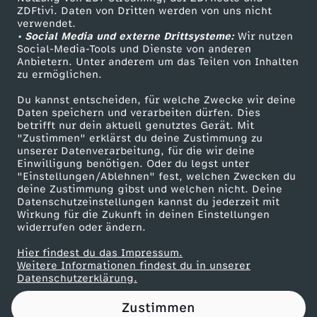
ZDFtivi. Daten von Dritten werden von uns nicht
T
Das ZDF
verwendet.
• Social Media und externe Drittsysteme:
Wir nutzen
ZDF Unternehmen
o
Social-Media-Tools und Dienste von anderen
Anbietern. Unter anderem um das Teilen von Inhalten
Karriere
zu ermöglichen.
d
Presseportal
Du kannst entscheiden, für welche Zwecke wir deine
ZDF goes Schule
Daten speichern und verarbeiten dürfen. Dies
e
betrifft nur dein aktuell genutztes Gerät. Mit
Werbefernsehen
"Zustimmen" erklärst du deine Zustimmung zu
r
unserer Datenverarbeitung, für die wir deine
Mainzelmännchen
Einwilligung benötigen. Oder du legst unter
"Einstellungen/Ablehnen" fest, welchen Zwecken du
W
deine Zustimmung gibst und welchen nicht. Deine
Datenschutzeinstellungen kannst du jederzeit mit
Wirkung für die Zukunft in deinen Einstellungen
E
widerrufen oder ändern.
G
Hier findest du das Impressum.
Partner
Weitere Informationen findest du in unserer
Datenschutzerklärung.
!
Zustimmen