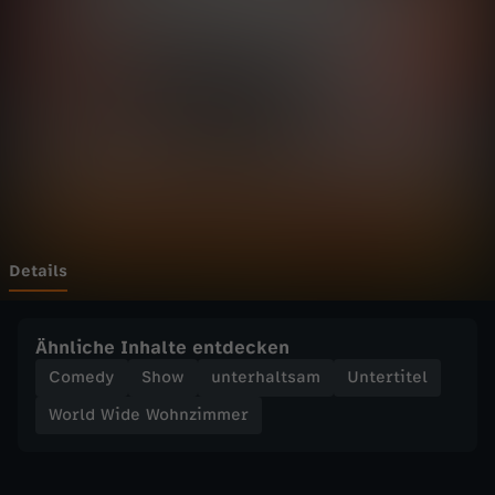
d
e
W
o
h
n
Details
z
Ähnliche Inhalte entdecken
i
Comedy
Show
unterhaltsam
Untertitel
World Wide Wohnzimmer
m
m