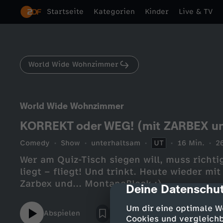
Startseite
Kategorien
Kinder
Live & TV
World Wide Wohnzimmer
World Wide Wohnzimmer
KORREKT oder WEG! (mit ZARBEX u
Comedy
Show
unterhaltsam
UT
16 Min.
2
Wer am Quiz-Tisch siegen will, muss richt
liegt – fliegt! Und trinkt. Heute wieder mi
Zarbex und... MontanaBlack ;)
Deine Datenschut
cmp-dialog-des
Um dir eine optimale W
Abspielen
Cookies und vergleichb