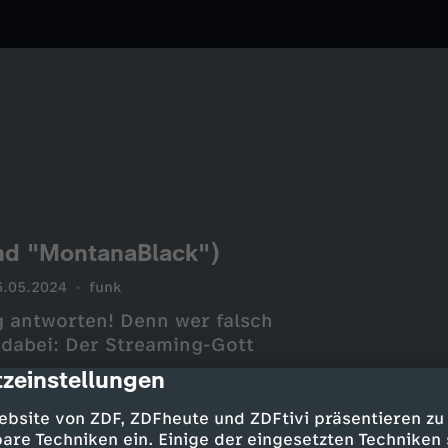
nd "MontanaBlack")
6.05.2024
funk
ig antworten! Denn wer falsch
t dabei: Der Streaming-Gott
zeinstellungen
cription
ebsite von ZDF, ZDFheute und ZDFtivi präsentieren zu
are Techniken ein. Einige der eingesetzten Techniken