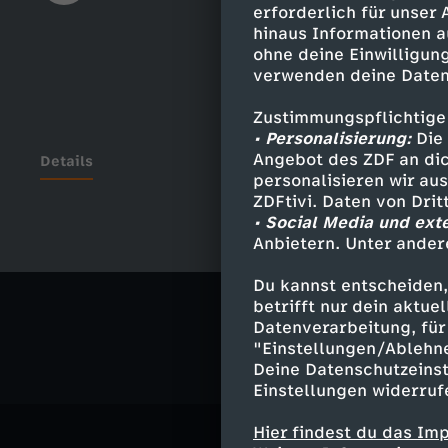
erforderlich für unser
hinaus Informationen a
ohne deine Einwilligung
verwenden deine Daten
Zustimmungspflichtige
• Personalisierung:
Die 
Angebot des ZDF an dic
Details
personalisieren wir au
ZDFtivi. Daten von Dri
• Social Media und ext
Anbietern. Unter ander
Ähnliche 
Du kannst entscheiden,
Comedy
S
betrifft nur dein aktu
Datenverarbeitung, für 
"Einstellungen/Ablehn
Deine Datenschutzeinst
Einstellungen widerruf
Hier findest du das Im