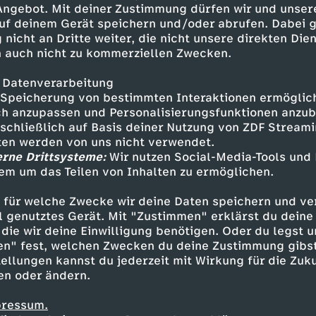
 Angebot. Mit deiner Zustimmung dürfen wir und unser
uf deinem Gerät speichern und/oder abrufen. Dabei 
 nicht an Dritte weiter, die nicht unsere direkten Dien
 auch nicht zu kommerziellen Zwecken.
 Datenverarbeitung
Speicherung von bestimmten Interaktionen ermöglicht
h anzupassen und Personalisierungsfunktionen anzub
sschließlich auf Basis deiner Nutzung von ZDF Stream
tten werden von uns nicht verwendet.
erne Drittsysteme:
Wir nutzen Social-Media-Tools und
em um das Teilen von Inhalten zu ermöglichen.
Inhalte entdecken
 für welche Zwecke wir deine Daten speichern und ver
how
unterhaltsam
Untertitel
World Wide
ell genutztes Gerät. Mit "Zustimmen" erklärst du dein
die wir deine Einwilligung benötigen. Oder du legst u
en" fest, welchen Zwecken du deine Zustimmung gibst
ellungen kannst du jederzeit mit Wirkung für die Zuku
en oder ändern.
pressum.