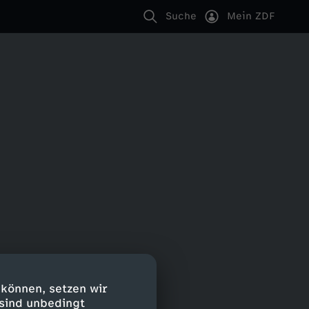
Suche
Mein ZDF
 können, setzen wir
 sind unbedingt