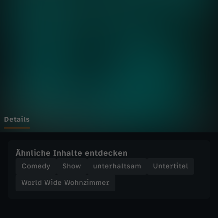
d
e
W
o
h
n
Details
z
Ähnliche Inhalte entdecken
i
Comedy
Show
unterhaltsam
Untertitel
World Wide Wohnzimmer
m
m