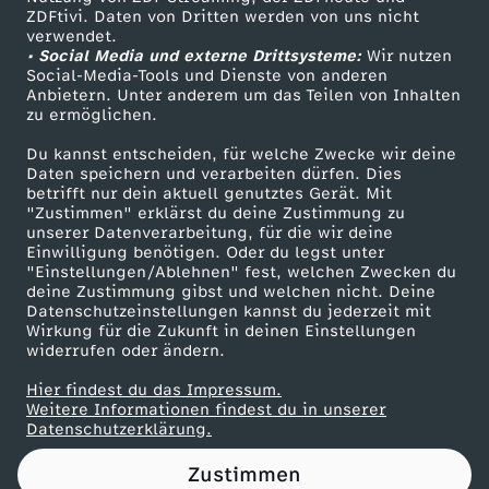
ZDFtivi. Daten von Dritten werden von uns nicht
G
Das ZDF
verwendet.
• Social Media und externe Drittsysteme:
Wir nutzen
ZDF Unternehmen
e
Social-Media-Tools und Dienste von anderen
Anbietern. Unter anderem um das Teilen von Inhalten
Karriere
zu ermöglichen.
s
Presseportal
Du kannst entscheiden, für welche Zwecke wir deine
ZDF goes Schule
Daten speichern und verarbeiten dürfen. Dies
c
betrifft nur dein aktuell genutztes Gerät. Mit
Werbefernsehen
"Zustimmen" erklärst du deine Zustimmung zu
h
unserer Datenverarbeitung, für die wir deine
Mainzelmännchen
Einwilligung benötigen. Oder du legst unter
"Einstellungen/Ablehnen" fest, welchen Zwecken du
e
deine Zustimmung gibst und welchen nicht. Deine
Datenschutzeinstellungen kannst du jederzeit mit
Wirkung für die Zukunft in deinen Einstellungen
n
widerrufen oder ändern.
k
Hier findest du das Impressum.
Partner
Weitere Informationen findest du in unserer
Datenschutzerklärung.
e
Zustimmen