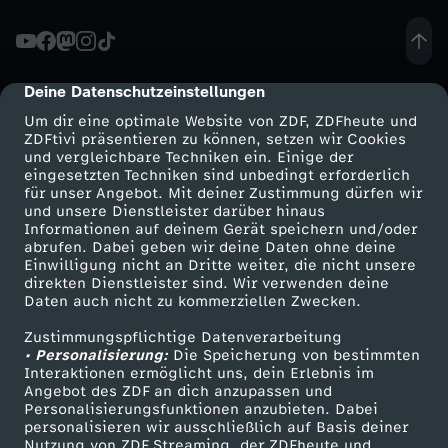
e
r
Deine Datenschutzeinstellungen
cmp-dialog-description
Um dir eine optimale Website von ZDF, ZDFheute und
-
ZDFtivi präsentieren zu können, setzen wir Cookies
und vergleichbare Techniken ein. Einige der
eingesetzten Techniken sind unbedingt erforderlich
K
für unser Angebot. Mit deiner Zustimmung dürfen wir
Mehr ZDF
Service
und unsere Dienstleister darüber hinaus
R
Informationen auf deinem Gerät speichern und/oder
ZDF-Apps
ZDFmitreden
abrufen. Dabei geben wir deine Daten ohne deine
Einwilligung nicht an Dritte weiter, die nicht unsere
A
Smart TV
Kontakt zum ZDF
direkten Dienstleister sind. Wir verwenden deine
Daten auch nicht zu kommerziellen Zwecken.
ZDFtext
Tickets
S
Zustimmungspflichtige Datenverarbeitung
Livestreams
Zuschauerservice
• Personalisierung:
Die Speicherung von bestimmten
S
Sendungen A-Z
Hilfe
Interaktionen ermöglicht uns, dein Erlebnis im
Angebot des ZDF an dich anzupassen und
TV-Programm
Personalisierungsfunktionen anzubieten. Dabei
E
personalisieren wir ausschließlich auf Basis deiner
Nutzung von ZDF Streaming, der ZDFheute und