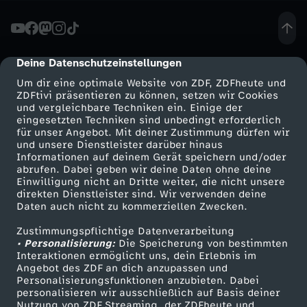
e
r
Deine Datenschutzeinstellungen
cmp-dialog-description
Um dir eine optimale Website von ZDF, ZDFheute und
-
ZDFtivi präsentieren zu können, setzen wir Cookies
und vergleichbare Techniken ein. Einige der
eingesetzten Techniken sind unbedingt erforderlich
K
für unser Angebot. Mit deiner Zustimmung dürfen wir
Mehr ZDF
Service
und unsere Dienstleister darüber hinaus
R
Informationen auf deinem Gerät speichern und/oder
ZDF-Apps
ZDFmitreden
abrufen. Dabei geben wir deine Daten ohne deine
Einwilligung nicht an Dritte weiter, die nicht unsere
A
Smart TV
Kontakt zum ZDF
direkten Dienstleister sind. Wir verwenden deine
Daten auch nicht zu kommerziellen Zwecken.
ZDFtext
Tickets
S
Zustimmungspflichtige Datenverarbeitung
Livestreams
Zuschauerservice
• Personalisierung:
Die Speicherung von bestimmten
S
Sendungen A-Z
Hilfe
Interaktionen ermöglicht uns, dein Erlebnis im
Angebot des ZDF an dich anzupassen und
TV-Programm
Personalisierungsfunktionen anzubieten. Dabei
E
personalisieren wir ausschließlich auf Basis deiner
Nutzung von ZDF Streaming, der ZDFheute und