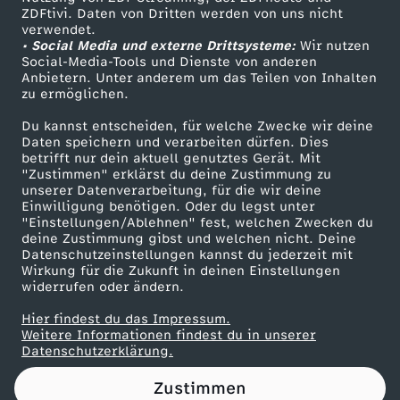
ZDFtivi. Daten von Dritten werden von uns nicht
R
Das ZDF
verwendet.
• Social Media und externe Drittsysteme:
Wir nutzen
ZDF Unternehmen
R
Social-Media-Tools und Dienste von anderen
Anbietern. Unter anderem um das Teilen von Inhalten
Karriere
zu ermöglichen.
E
Presseportal
Du kannst entscheiden, für welche Zwecke wir deine
ZDF goes Schule
Daten speichern und verarbeiten dürfen. Dies
K
betrifft nur dein aktuell genutztes Gerät. Mit
Werbefernsehen
"Zustimmen" erklärst du deine Zustimmung zu
O
unserer Datenverarbeitung, für die wir deine
Mainzelmännchen
Einwilligung benötigen. Oder du legst unter
"Einstellungen/Ablehnen" fest, welchen Zwecken du
R
deine Zustimmung gibst und welchen nicht. Deine
Datenschutzeinstellungen kannst du jederzeit mit
Wirkung für die Zukunft in deinen Einstellungen
D
widerrufen oder ändern.
f
Hier findest du das Impressum.
Partner
Weitere Informationen findest du in unserer
Datenschutzerklärung.
ü
Zustimmen