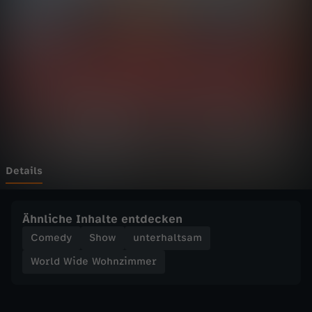
d
e
W
o
h
n
Details
z
Ähnliche Inhalte entdecken
i
Comedy
Show
unterhaltsam
World Wide Wohnzimmer
m
m