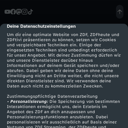
e
r
Deine Datenschutzeinstellungen
cmp-dialog-description
Um dir eine optimale Website von ZDF, ZDFheute und
-
ZDFtivi präsentieren zu können, setzen wir Cookies
und vergleichbare Techniken ein. Einige der
eingesetzten Techniken sind unbedingt erforderlich
L
für unser Angebot. Mit deiner Zustimmung dürfen wir
Mehr ZDF
Service
und unsere Dienstleister darüber hinaus
u
Informationen auf deinem Gerät speichern und/oder
ZDF-Apps
ZDFmitreden
abrufen. Dabei geben wir deine Daten ohne deine
Einwilligung nicht an Dritte weiter, die nicht unsere
c
Smart TV
Kontakt zum ZDF
direkten Dienstleister sind. Wir verwenden deine
Daten auch nicht zu kommerziellen Zwecken.
ZDFtext
Tickets
a
Zustimmungspflichtige Datenverarbeitung
Livestreams
Zuschauerservice
• Personalisierung:
Die Speicherung von bestimmten
:
Sendungen A-Z
Hilfe
Interaktionen ermöglicht uns, dein Erlebnis im
Angebot des ZDF an dich anzupassen und
TV-Programm
Personalisierungsfunktionen anzubieten. Dabei
F
personalisieren wir ausschließlich auf Basis deiner
Nutzung von ZDF Streaming, der ZDFheute und