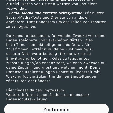
ZDFtivi. Daten von Dritten werden von uns nicht
a
Das ZDF
verwendet.
• Social Media und externe Drittsysteme:
Wir nutzen
ZDF Unternehmen
n
Social-Media-Tools und Dienste von anderen
Anbietern. Unter anderem um das Teilen von Inhalten
Karriere
zu ermöglichen.
s
Presseportal
Du kannst entscheiden, für welche Zwecke wir deine
ZDF goes Schule
Daten speichern und verarbeiten dürfen. Dies
W
betrifft nur dein aktuell genutztes Gerät. Mit
Werbefernsehen
"Zustimmen" erklärst du deine Zustimmung zu
Ü
unserer Datenverarbeitung, für die wir deine
Mainzelmännchen
Einwilligung benötigen. Oder du legst unter
"Einstellungen/Ablehnen" fest, welchen Zwecken du
T
deine Zustimmung gibst und welchen nicht. Deine
Datenschutzeinstellungen kannst du jederzeit mit
Wirkung für die Zukunft in deinen Einstellungen
E
widerrufen oder ändern.
N
Hier findest du das Impressum.
Partner
Weitere Informationen findest du in unserer
Datenschutzerklärung.
D
Zustimmen