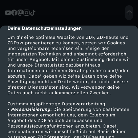
e
r
Deine Datenschutzeinstellungen
cmp-dialog-description
Um dir eine optimale Website von ZDF, ZDFheute und
-
ZDFtivi präsentieren zu können, setzen wir Cookies
und vergleichbare Techniken ein. Einige der
eingesetzten Techniken sind unbedingt erforderlich
S
für unser Angebot. Mit deiner Zustimmung dürfen wir
Mehr ZDF
Service
und unsere Dienstleister darüber hinaus
e
Informationen auf deinem Gerät speichern und/oder
ZDF-Apps
ZDFmitreden
abrufen. Dabei geben wir deine Daten ohne deine
Einwilligung nicht an Dritte weiter, die nicht unsere
x
Smart TV
Kontakt zum ZDF
direkten Dienstleister sind. Wir verwenden deine
Daten auch nicht zu kommerziellen Zwecken.
ZDFtext
Tickets
-
Zustimmungspflichtige Datenverarbeitung
Livestreams
Zuschauerservice
• Personalisierung:
Die Speicherung von bestimmten
P
Sendungen A-Z
Hilfe
Interaktionen ermöglicht uns, dein Erlebnis im
Angebot des ZDF an dich anzupassen und
TV-Programm
Personalisierungsfunktionen anzubieten. Dabei
o
personalisieren wir ausschließlich auf Basis deiner
Nutzung von ZDF Streaming, der ZDFheute und