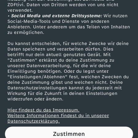
ZDFtivi. Daten von Dritten werden von uns nicht
d
Das ZDF
verwendet.
• Social Media und externe Drittsysteme:
Wir nutzen
ZDF Unternehmen
c
Social-Media-Tools und Dienste von anderen
Anbietern. Unter anderem um das Teilen von Inhalten
Karriere
zu ermöglichen.
a
Presseportal
Du kannst entscheiden, für welche Zwecke wir deine
ZDF goes Schule
Daten speichern und verarbeiten dürfen. Dies
s
betrifft nur dein aktuell genutztes Gerät. Mit
Werbefernsehen
"Zustimmen" erklärst du deine Zustimmung zu
t
unserer Datenverarbeitung, für die wir deine
Mainzelmännchen
Einwilligung benötigen. Oder du legst unter
"Einstellungen/Ablehnen" fest, welchen Zwecken du
,
deine Zustimmung gibst und welchen nicht. Deine
Datenschutzeinstellungen kannst du jederzeit mit
Wirkung für die Zukunft in deinen Einstellungen
K
widerrufen oder ändern.
r
Hier findest du das Impressum.
Partner
Weitere Informationen findest du in unserer
Datenschutzerklärung.
i
Zustimmen