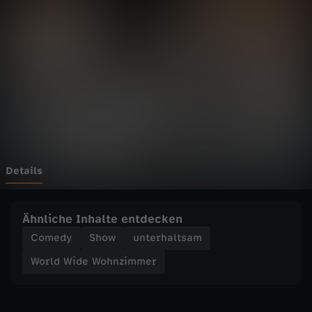
d
e
W
o
h
n
Details
z
Ähnliche Inhalte entdecken
i
Comedy
Show
unterhaltsam
World Wide Wohnzimmer
m
m