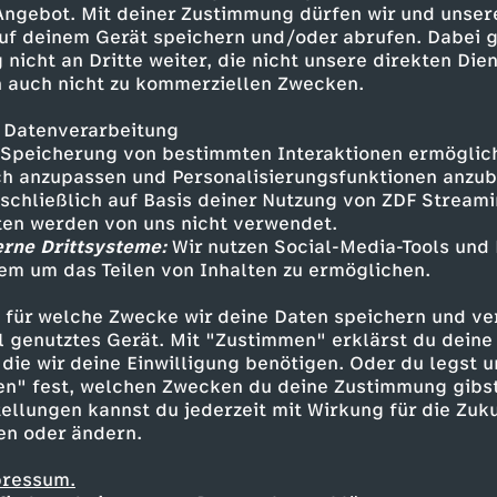
 Angebot. Mit deiner Zustimmung dürfen wir und unser
uf deinem Gerät speichern und/oder abrufen. Dabei 
 nicht an Dritte weiter, die nicht unsere direkten Dien
 auch nicht zu kommerziellen Zwecken.
 Datenverarbeitung
Speicherung von bestimmten Interaktionen ermöglicht
h anzupassen und Personalisierungsfunktionen anzub
sschließlich auf Basis deiner Nutzung von ZDF Stream
tten werden von uns nicht verwendet.
erne Drittsysteme:
Wir nutzen Social-Media-Tools und
em um das Teilen von Inhalten zu ermöglichen.
Inhalte entdecken
 für welche Zwecke wir deine Daten speichern und ver
how
unterhaltsam
Untertitel
World Wide
ell genutztes Gerät. Mit "Zustimmen" erklärst du dein
die wir deine Einwilligung benötigen. Oder du legst u
en" fest, welchen Zwecken du deine Zustimmung gibst
ellungen kannst du jederzeit mit Wirkung für die Zuku
en oder ändern.
pressum.