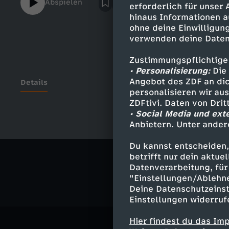
Abspielen
erforderlich für unser
hinaus Informationen a
ohne deine Einwilligung
verwenden deine Daten
Zustimmungspflichtige
• Personalisierung:
Die 
Angebot des ZDF an dic
Details
personalisieren wir au
ZDFtivi. Daten von Dri
• Social Media und ext
Anbietern. Unter ander
Ähnliche 
Du kannst entscheiden,
Comedy
S
betrifft nur dein aktu
Datenverarbeitung, für 
"Einstellungen/Ablehn
Deine Datenschutzeinst
Einstellungen widerruf
Hier findest du das Im