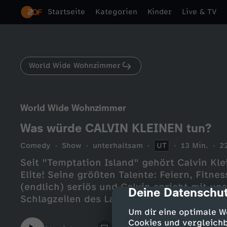
Startseite
Kategorien
Kinder
Live & TV
World Wide Wohnzimmer
World Wide Wohnzimmer
Was würde CALVIN KLEINEN tun?
Comedy
Show
unterhaltsam
UT
13 Min.
2
Seit "Temptation Island" gehört Calvin Kle
Elite! Seine größten Talente: Feiern, Fitne
(endlich) seriös und Calvin spricht mit un
Deine Datenschut
cmp-dialog-des
Schlagzeilen des Landes.
Um dir eine optimale W
Cookies und vergleichb