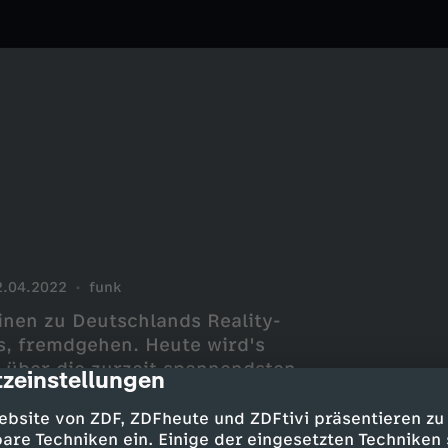
2.04.2022
funk
inen zu Deutschlands Reality-
ss, fremdgehen. Heute wird's
s über die zurzeit spannendsten
zeinstellungen
cription
ebsite von ZDF, ZDFheute und ZDFtivi präsentieren zu
are Techniken ein. Einige der eingesetzten Techniken