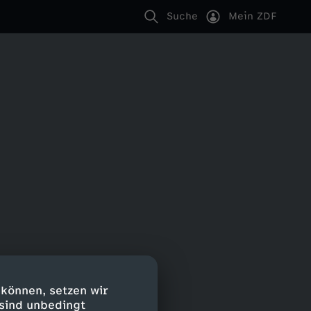
Suche
Mein ZDF
 können, setzen wir
 sind unbedingt