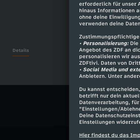
erforderlich für unser
hinaus Informationen a
ohne deine Einwilligung
verwenden deine Daten
Zustimmungspflichtige
• Personalisierung:
Die 
Angebot des ZDF an dic
Details
personalisieren wir au
ZDFtivi. Daten von Dri
• Social Media und ext
Anbietern. Unter ander
Ähnliche 
Du kannst entscheiden,
Comedy
S
betrifft nur dein aktu
Datenverarbeitung, für 
"Einstellungen/Ablehn
Deine Datenschutzeinst
Einstellungen widerruf
Hier findest du das Im