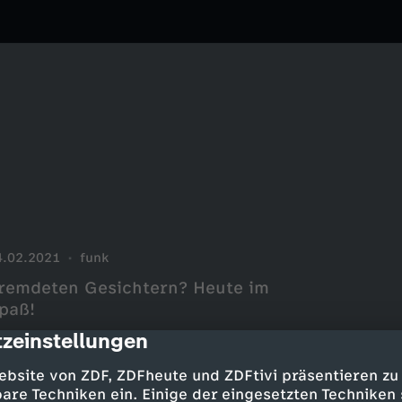
4.02.2021
funk
fremdeten Gesichtern? Heute im
Spaß!
zeinstellungen
cription
ebsite von ZDF, ZDFheute und ZDFtivi präsentieren zu
are Techniken ein. Einige der eingesetzten Techniken