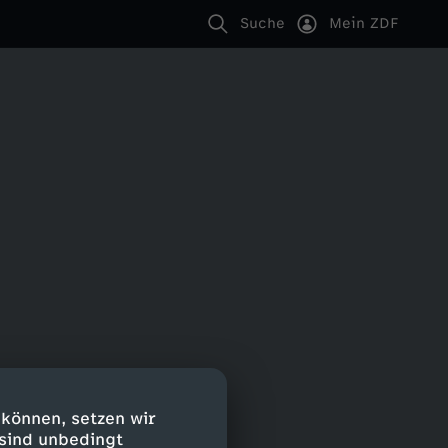
Suche
Mein ZDF
 können, setzen wir
 sind unbedingt