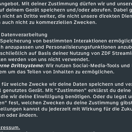
 Angebot. Mit deiner Zustimmung dürfen wir und unser
uf deinem Gerät speichern und/oder abrufen. Dabei 
 nicht an Dritte weiter, die nicht unsere direkten Dien
 auch nicht zu kommerziellen Zwecken.
 Datenverarbeitung
Speicherung von bestimmten Interaktionen ermöglicht
h anzupassen und Personalisierungsfunktionen anzub
sschließlich auf Basis deiner Nutzung von ZDF Stream
tten werden von uns nicht verwendet.
erne Drittsysteme:
Wir nutzen Social-Media-Tools und
em um das Teilen von Inhalten zu ermöglichen.
Inhalte entdecken
 für welche Zwecke wir deine Daten speichern und ver
how
unterhaltsam
Untertitel
World Wide
ell genutztes Gerät. Mit "Zustimmen" erklärst du dein
die wir deine Einwilligung benötigen. Oder du legst u
en" fest, welchen Zwecken du deine Zustimmung gibst
ellungen kannst du jederzeit mit Wirkung für die Zuku
en oder ändern.
pressum.