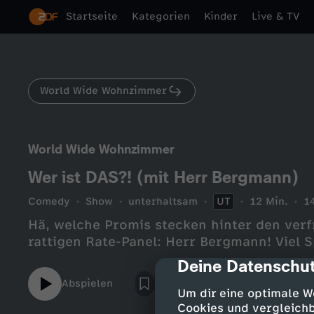
Startseite
Kategorien
Kinder
Live & TV
World Wide Wohnzimmer
World Wide Wohnzimmer
Wer ist DAS?! (mit Herr Bergmann)
Comedy
Show
unterhaltsam
UT
12 Min.
1
Hä, welche Promis stecken hinter den ver
rattigen Rate-Panel: Herr Bergmann! Viel 
Deine Datenschut
cmp-dialog-des
Abspielen
Um dir eine optimale W
Cookies und vergleichb