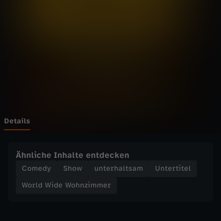
d
e
W
o
h
n
Details
z
Ähnliche Inhalte entdecken
i
Comedy
Show
unterhaltsam
Untertitel
World Wide Wohnzimmer
m
m