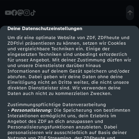
e
r
Deine Datenschutzeinstellungen
cmp-dialog-description
Um dir eine optimale Website von ZDF, ZDFheute und
-
ZDFtivi präsentieren zu können, setzen wir Cookies
und vergleichbare Techniken ein. Einige der
eingesetzten Techniken sind unbedingt erforderlich
W
für unser Angebot. Mit deiner Zustimmung dürfen wir
Mehr ZDF
Service
und unsere Dienstleister darüber hinaus
e
Informationen auf deinem Gerät speichern und/oder
ZDF-Apps
ZDFmitreden
abrufen. Dabei geben wir deine Daten ohne deine
Einwilligung nicht an Dritte weiter, die nicht unsere
r
Smart TV
Kontakt zum ZDF
direkten Dienstleister sind. Wir verwenden deine
Daten auch nicht zu kommerziellen Zwecken.
ZDFtext
Tickets
w
Zustimmungspflichtige Datenverarbeitung
Livestreams
Zuschauerservice
• Personalisierung:
Die Speicherung von bestimmten
e
Sendungen A-Z
Hilfe
Interaktionen ermöglicht uns, dein Erlebnis im
Angebot des ZDF an dich anzupassen und
TV-Programm
Personalisierungsfunktionen anzubieten. Dabei
i
personalisieren wir ausschließlich auf Basis deiner
Nutzung von ZDF Streaming, der ZDFheute und