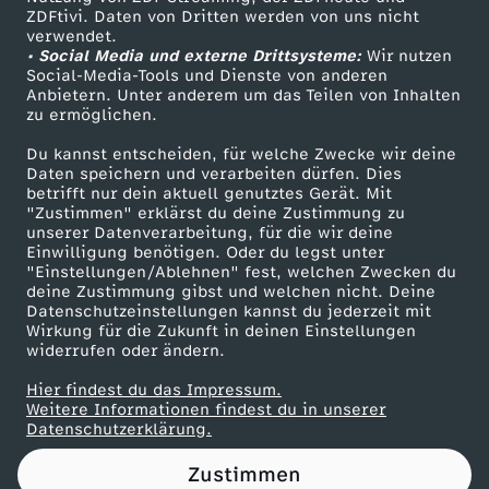
ZDFtivi. Daten von Dritten werden von uns nicht
ß
Das ZDF
verwendet.
• Social Media und externe Drittsysteme:
Wir nutzen
ZDF Unternehmen
A
Social-Media-Tools und Dienste von anderen
Anbietern. Unter anderem um das Teilen von Inhalten
Karriere
zu ermöglichen.
L
Presseportal
Du kannst entscheiden, für welche Zwecke wir deine
ZDF goes Schule
Daten speichern und verarbeiten dürfen. Dies
L
betrifft nur dein aktuell genutztes Gerät. Mit
Werbefernsehen
"Zustimmen" erklärst du deine Zustimmung zu
E
unserer Datenverarbeitung, für die wir deine
Mainzelmännchen
Einwilligung benötigen. Oder du legst unter
"Einstellungen/Ablehnen" fest, welchen Zwecken du
S
deine Zustimmung gibst und welchen nicht. Deine
Datenschutzeinstellungen kannst du jederzeit mit
Wirkung für die Zukunft in deinen Einstellungen
?
widerrufen oder ändern.
(
Hier findest du das Impressum.
Partner
Weitere Informationen findest du in unserer
Datenschutzerklärung.
m
Zustimmen