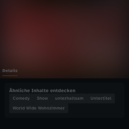
d
e
W
o
h
n
Details
z
Ähnliche Inhalte entdecken
i
Comedy
Show
unterhaltsam
Untertitel
World Wide Wohnzimmer
m
m