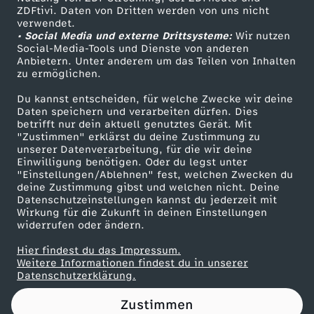
ZDFtivi. Daten von Dritten werden von uns nicht
C
Das ZDF
verwendet.
• Social Media und externe Drittsysteme:
Wir nutzen
ZDF Unternehmen
H
Social-Media-Tools und Dienste von anderen
Anbietern. Unter anderem um das Teilen von Inhalten
Karriere
zu ermöglichen.
E
Presseportal
Du kannst entscheiden, für welche Zwecke wir deine
ZDF goes Schule
Daten speichern und verarbeiten dürfen. Dies
N
betrifft nur dein aktuell genutztes Gerät. Mit
Werbefernsehen
"Zustimmen" erklärst du deine Zustimmung zu
K
unserer Datenverarbeitung, für die wir deine
Mainzelmännchen
Einwilligung benötigen. Oder du legst unter
"Einstellungen/Ablehnen" fest, welchen Zwecken du
E
deine Zustimmung gibst und welchen nicht. Deine
Datenschutzeinstellungen kannst du jederzeit mit
Wirkung für die Zukunft in deinen Einstellungen
N
widerrufen oder ändern.
u
Hier findest du das Impressum.
Partner
Weitere Informationen findest du in unserer
Datenschutzerklärung.
n
Zustimmen