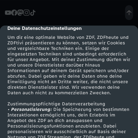
e
r
Deine Datenschutzeinstellungen
cmp-dialog-description
Um dir eine optimale Website von ZDF, ZDFheute und
-
ZDFtivi präsentieren zu können, setzen wir Cookies
und vergleichbare Techniken ein. Einige der
eingesetzten Techniken sind unbedingt erforderlich
W
für unser Angebot. Mit deiner Zustimmung dürfen wir
Mehr ZDF
Service
und unsere Dienstleister darüber hinaus
i
Informationen auf deinem Gerät speichern und/oder
ZDF-Apps
ZDFmitreden
abrufen. Dabei geben wir deine Daten ohne deine
Einwilligung nicht an Dritte weiter, die nicht unsere
r
Smart TV
Kontakt zum ZDF
direkten Dienstleister sind. Wir verwenden deine
Daten auch nicht zu kommerziellen Zwecken.
ZDFtext
Tickets
B
Zustimmungspflichtige Datenverarbeitung
Livestreams
Zuschauerservice
• Personalisierung:
Die Speicherung von bestimmten
E
Sendungen A-Z
Hilfe
Interaktionen ermöglicht uns, dein Erlebnis im
Angebot des ZDF an dich anzupassen und
TV-Programm
Personalisierungsfunktionen anzubieten. Dabei
S
personalisieren wir ausschließlich auf Basis deiner
Nutzung von ZDF Streaming, der ZDFheute und