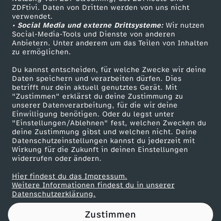
ZDFtivi. Daten von Dritten werden von uns nicht
b
Das ZDF
verwendet.
• Social Media und externe Drittsysteme:
Wir nutzen
ZDF Unternehmen
e
Social-Media-Tools und Dienste von anderen
Anbietern. Unter anderem um das Teilen von Inhalten
Karriere
zu ermöglichen.
s
Presseportal
Du kannst entscheiden, für welche Zwecke wir deine
ZDF goes Schule
Daten speichern und verarbeiten dürfen. Dies
t
betrifft nur dein aktuell genutztes Gerät. Mit
Werbefernsehen
"Zustimmen" erklärst du deine Zustimmung zu
e
unserer Datenverarbeitung, für die wir deine
Mainzelmännchen
Einwilligung benötigen. Oder du legst unter
"Einstellungen/Ablehnen" fest, welchen Zwecken du
l
deine Zustimmung gibst und welchen nicht. Deine
Datenschutzeinstellungen kannst du jederzeit mit
Wirkung für die Zukunft in deinen Einstellungen
l
widerrufen oder ändern.
e
Hier findest du das Impressum.
Partner
Weitere Informationen findest du in unserer
Datenschutzerklärung.
n
Zustimmen