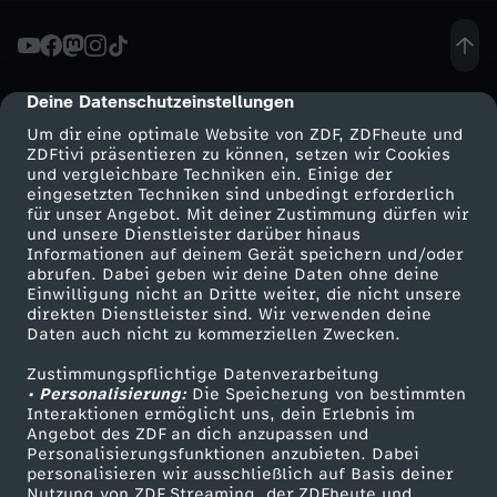
t
t
Deine Datenschutzeinstellungen
cmp-dialog-description
Um dir eine optimale Website von ZDF, ZDFheute und
a
ZDFtivi präsentieren zu können, setzen wir Cookies
und vergleichbare Techniken ein. Einige der
eingesetzten Techniken sind unbedingt erforderlich
g
für unser Angebot. Mit deiner Zustimmung dürfen wir
Mehr ZDF
Service
und unsere Dienstleister darüber hinaus
e
Informationen auf deinem Gerät speichern und/oder
ZDF-Apps
ZDFmitreden
abrufen. Dabei geben wir deine Daten ohne deine
Einwilligung nicht an Dritte weiter, die nicht unsere
s
Smart TV
Kontakt zum ZDF
direkten Dienstleister sind. Wir verwenden deine
Daten auch nicht zu kommerziellen Zwecken.
ZDFtext
Tickets
s
Zustimmungspflichtige Datenverarbeitung
Livestreams
Zuschauerservice
• Personalisierung:
Die Speicherung von bestimmten
e
Sendungen A-Z
Hilfe
Interaktionen ermöglicht uns, dein Erlebnis im
Angebot des ZDF an dich anzupassen und
TV-Programm
Personalisierungsfunktionen anzubieten. Dabei
n
personalisieren wir ausschließlich auf Basis deiner
Nutzung von ZDF Streaming, der ZDFheute und