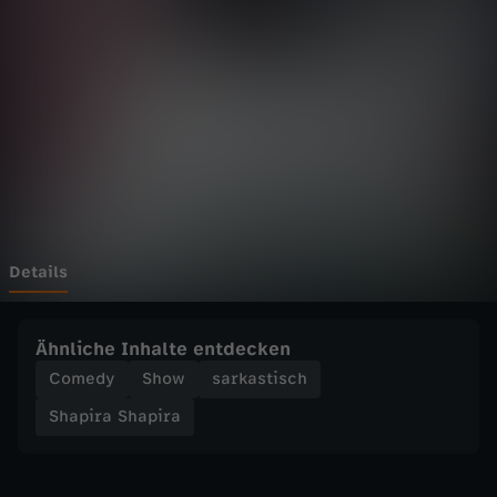
S
Wechseln zu: ZDFheute
h
a
p
i
r
Details
a
Ähnliche Inhalte entdecken
-
Comedy
Show
sarkastisch
Shapira Shapira
M
i