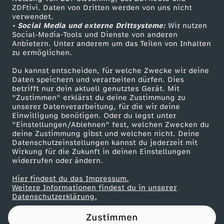
ZDFtivi. Daten von Dritten werden von uns nicht
h
Das ZDF
verwendet.
• Social Media und externe Drittsysteme:
Wir nutzen
ZDF Unternehmen
r
Social-Media-Tools und Dienste von anderen
Anbietern. Unter anderem um das Teilen von Inhalten
Karriere
zu ermöglichen.
e
Presseportal
Du kannst entscheiden, für welche Zwecke wir deine
ZDF goes Schule
Daten speichern und verarbeiten dürfen. Dies
r
betrifft nur dein aktuell genutztes Gerät. Mit
Werbefernsehen
"Zustimmen" erklärst du deine Zustimmung zu
-
unserer Datenverarbeitung, für die wir deine
Mainzelmännchen
Einwilligung benötigen. Oder du legst unter
"Einstellungen/Ablehnen" fest, welchen Zwecken du
S
deine Zustimmung gibst und welchen nicht. Deine
Datenschutzeinstellungen kannst du jederzeit mit
Wirkung für die Zukunft in deinen Einstellungen
h
widerrufen oder ändern.
a
Hier findest du das Impressum.
Partner
Weitere Informationen findest du in unserer
Datenschutzerklärung.
p
Zustimmen