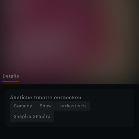
S
h
a
p
i
r
Details
a
Ähnliche Inhalte entdecken
-
Comedy
Show
sarkastisch
Shapira Shapira
S
e