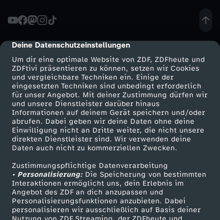
x
m
Deine Datenschutzeinstellungen
cmp-dialog-description
Um dir eine optimale Website von ZDF, ZDFheute und
i
ZDFtivi präsentieren zu können, setzen wir Cookies
und vergleichbare Techniken ein. Einige der
eingesetzten Techniken sind unbedingt erforderlich
t
für unser Angebot. Mit deiner Zustimmung dürfen wir
Mehr ZDF
Service
und unsere Dienstleister darüber hinaus
d
Informationen auf deinem Gerät speichern und/oder
ZDF-Apps
ZDFmitreden
abrufen. Dabei geben wir deine Daten ohne deine
Einwilligung nicht an Dritte weiter, die nicht unsere
e
Smart TV
Kontakt zum ZDF
direkten Dienstleister sind. Wir verwenden deine
Daten auch nicht zu kommerziellen Zwecken.
ZDFtext
Tickets
m
Zustimmungspflichtige Datenverarbeitung
Livestreams
Zuschauerservice
• Personalisierung:
Die Speicherung von bestimmten
F
Sendungen A-Z
Hilfe
Interaktionen ermöglicht uns, dein Erlebnis im
Angebot des ZDF an dich anzupassen und
TV-Programm
Personalisierungsfunktionen anzubieten. Dabei
ü
personalisieren wir ausschließlich auf Basis deiner
Nutzung von ZDF Streaming, der ZDFheute und