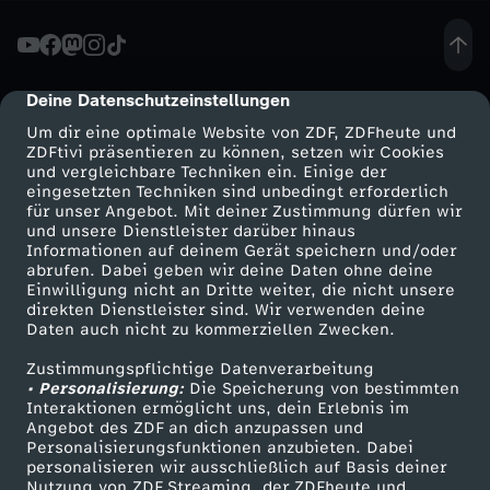
a
h
Deine Datenschutzeinstellungen
cmp-dialog-description
Um dir eine optimale Website von ZDF, ZDFheute und
a
ZDFtivi präsentieren zu können, setzen wir Cookies
und vergleichbare Techniken ein. Einige der
eingesetzten Techniken sind unbedingt erforderlich
k
für unser Angebot. Mit deiner Zustimmung dürfen wir
Mehr ZDF
Service
und unsere Dienstleister darüber hinaus
S
Informationen auf deinem Gerät speichern und/oder
ZDF-Apps
ZDFmitreden
abrufen. Dabei geben wir deine Daten ohne deine
Einwilligung nicht an Dritte weiter, die nicht unsere
h
Smart TV
Kontakt zum ZDF
direkten Dienstleister sind. Wir verwenden deine
Daten auch nicht zu kommerziellen Zwecken.
ZDFtext
Tickets
a
Zustimmungspflichtige Datenverarbeitung
Livestreams
Zuschauerservice
• Personalisierung:
Die Speicherung von bestimmten
p
Sendungen A-Z
Hilfe
Interaktionen ermöglicht uns, dein Erlebnis im
Angebot des ZDF an dich anzupassen und
TV-Programm
Personalisierungsfunktionen anzubieten. Dabei
i
personalisieren wir ausschließlich auf Basis deiner
Nutzung von ZDF Streaming, der ZDFheute und