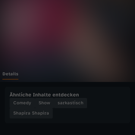
S
h
a
p
i
r
Details
a
Ähnliche Inhalte entdecken
-
Comedy
Show
sarkastisch
Shapira Shapira
S
h