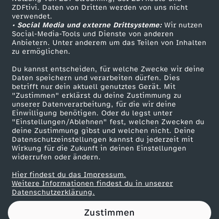
ZDFtivi. Daten von Dritten werden von uns nicht
r
Das ZDF
verwendet.
• Social Media und externe Drittsysteme:
Wir nutzen
ZDF Unternehmen
a
Social-Media-Tools und Dienste von anderen
Anbietern. Unter anderem um das Teilen von Inhalten
Karriere
zu ermöglichen.
:
Presseportal
Du kannst entscheiden, für welche Zwecke wir deine
ZDF goes Schule
Daten speichern und verarbeiten dürfen. Dies
I
betrifft nur dein aktuell genutztes Gerät. Mit
Werbefernsehen
"Zustimmen" erklärst du deine Zustimmung zu
c
unserer Datenverarbeitung, für die wir deine
Mainzelmännchen
Einwilligung benötigen. Oder du legst unter
"Einstellungen/Ablehnen" fest, welchen Zwecken du
h
deine Zustimmung gibst und welchen nicht. Deine
Datenschutzeinstellungen kannst du jederzeit mit
Wirkung für die Zukunft in deinen Einstellungen
l
widerrufen oder ändern.
i
Hier findest du das Impressum.
Partner
Weitere Informationen findest du in unserer
Datenschutzerklärung.
e
Zustimmen