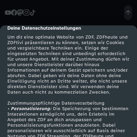
a
h
Deine Datenschutzeinstellungen
cmp-dialog-description
Um dir eine optimale Website von ZDF, ZDFheute und
a
ZDFtivi präsentieren zu können, setzen wir Cookies
und vergleichbare Techniken ein. Einige der
eingesetzten Techniken sind unbedingt erforderlich
k
für unser Angebot. Mit deiner Zustimmung dürfen wir
Mehr ZDF
Service
und unsere Dienstleister darüber hinaus
S
Informationen auf deinem Gerät speichern und/oder
ZDF-Apps
ZDFmitreden
abrufen. Dabei geben wir deine Daten ohne deine
Einwilligung nicht an Dritte weiter, die nicht unsere
h
Smart TV
Kontakt zum ZDF
direkten Dienstleister sind. Wir verwenden deine
Daten auch nicht zu kommerziellen Zwecken.
ZDFtext
Tickets
a
Zustimmungspflichtige Datenverarbeitung
Livestreams
Zuschauerservice
• Personalisierung:
Die Speicherung von bestimmten
p
Sendungen A-Z
Hilfe
Interaktionen ermöglicht uns, dein Erlebnis im
Angebot des ZDF an dich anzupassen und
TV-Programm
Personalisierungsfunktionen anzubieten. Dabei
i
personalisieren wir ausschließlich auf Basis deiner
Nutzung von ZDF Streaming, der ZDFheute und