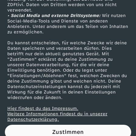
ZDFtivi. Daten von Dritten werden von uns nicht
r
Das ZDF
verwendet.
• Social Media und externe Drittsysteme:
Wir nutzen
ZDF Unternehmen
a
Social-Media-Tools und Dienste von anderen
Anbietern. Unter anderem um das Teilen von Inhalten
Karriere
zu ermöglichen.
s
Presseportal
Du kannst entscheiden, für welche Zwecke wir deine
ZDF goes Schule
Daten speichern und verarbeiten dürfen. Dies
G
betrifft nur dein aktuell genutztes Gerät. Mit
Werbefernsehen
"Zustimmen" erklärst du deine Zustimmung zu
e
unserer Datenverarbeitung, für die wir deine
Mainzelmännchen
Einwilligung benötigen. Oder du legst unter
"Einstellungen/Ablehnen" fest, welchen Zwecken du
s
deine Zustimmung gibst und welchen nicht. Deine
Datenschutzeinstellungen kannst du jederzeit mit
Wirkung für die Zukunft in deinen Einstellungen
c
widerrufen oder ändern.
h
Hier findest du das Impressum.
Partner
Weitere Informationen findest du in unserer
Datenschutzerklärung.
i
Zustimmen