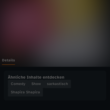
S
h
a
p
i
r
Details
a
Ähnliche Inhalte entdecken
-
Comedy
Show
sarkastisch
Shapira Shapira
S
h