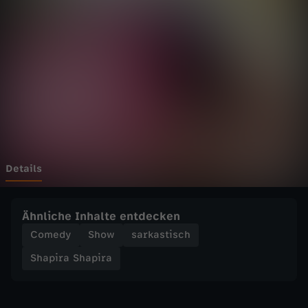
S
h
a
p
i
r
Details
a
Ähnliche Inhalte entdecken
-
Comedy
Show
sarkastisch
Shapira Shapira
V
e