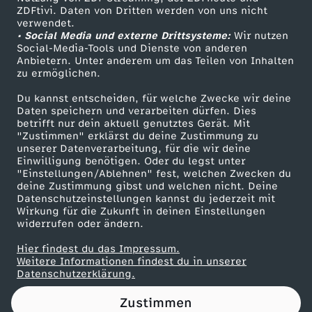
ZDFtivi. Daten von Dritten werden von uns nicht
r
Das ZDF
verwendet.
• Social Media und externe Drittsysteme:
Wir nutzen
ZDF Unternehmen
a
Social-Media-Tools und Dienste von anderen
Anbietern. Unter anderem um das Teilen von Inhalten
Karriere
zu ermöglichen.
c
Presseportal
Du kannst entscheiden, für welche Zwecke wir deine
ZDF goes Schule
Daten speichern und verarbeiten dürfen. Dies
h
betrifft nur dein aktuell genutztes Gerät. Mit
Werbefernsehen
"Zustimmen" erklärst du deine Zustimmung zu
n
unserer Datenverarbeitung, für die wir deine
Mainzelmännchen
Einwilligung benötigen. Oder du legst unter
"Einstellungen/Ablehnen" fest, welchen Zwecken du
a
deine Zustimmung gibst und welchen nicht. Deine
Datenschutzeinstellungen kannst du jederzeit mit
Wirkung für die Zukunft in deinen Einstellungen
c
widerrufen oder ändern.
h
Hier findest du das Impressum.
Partner
Weitere Informationen findest du in unserer
Datenschutzerklärung.
r
Zustimmen