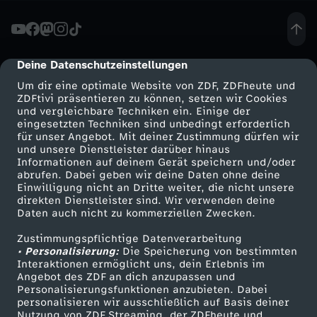
r
l
Deine Datenschutzeinstellungen
cmp-dialog-description
Um dir eine optimale Website von ZDF, ZDFheute und
i
ZDFtivi präsentieren zu können, setzen wir Cookies
und vergleichbare Techniken ein. Einige der
eingesetzten Techniken sind unbedingt erforderlich
e
für unser Angebot. Mit deiner Zustimmung dürfen wir
Mehr ZDF
Service
und unsere Dienstleister darüber hinaus
b
Informationen auf deinem Gerät speichern und/oder
ZDF-Apps
ZDFmitreden
abrufen. Dabei geben wir deine Daten ohne deine
Einwilligung nicht an Dritte weiter, die nicht unsere
t
Smart TV
Kontakt zum ZDF
direkten Dienstleister sind. Wir verwenden deine
Daten auch nicht zu kommerziellen Zwecken.
ZDFtext
Tickets
e
Zustimmungspflichtige Datenverarbeitung
Livestreams
Zuschauerservice
• Personalisierung:
Die Speicherung von bestimmten
S
Sendungen A-Z
Hilfe
Interaktionen ermöglicht uns, dein Erlebnis im
Angebot des ZDF an dich anzupassen und
TV-Programm
Personalisierungsfunktionen anzubieten. Dabei
p
personalisieren wir ausschließlich auf Basis deiner
Nutzung von ZDF Streaming, der ZDFheute und