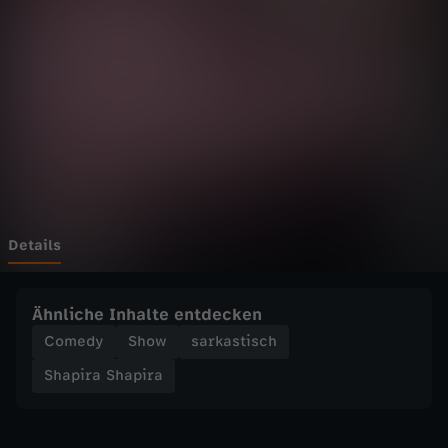
S
h
a
p
i
r
Details
a
Ähnliche Inhalte entdecken
-
Comedy
Show
sarkastisch
Shapira Shapira
Z
D