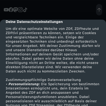
F
-
Deine Datenschutzeinstellungen
cmp-dialog-description
Um dir eine optimale Website von ZDF, ZDFheute und
C
ZDFtivi präsentieren zu können, setzen wir Cookies
und vergleichbare Techniken ein. Einige der
eingesetzten Techniken sind unbedingt erforderlich
o
für unser Angebot. Mit deiner Zustimmung dürfen wir
Mehr ZDF
Service
und unsere Dienstleister darüber hinaus
m
Informationen auf deinem Gerät speichern und/oder
ZDF-Apps
ZDFmitreden
abrufen. Dabei geben wir deine Daten ohne deine
Einwilligung nicht an Dritte weiter, die nicht unsere
e
Smart TV
Kontakt zum ZDF
direkten Dienstleister sind. Wir verwenden deine
Daten auch nicht zu kommerziellen Zwecken.
ZDFtext
Tickets
d
Zustimmungspflichtige Datenverarbeitung
Livestreams
Zuschauerservice
• Personalisierung:
Die Speicherung von bestimmten
i
Sendungen A-Z
Hilfe
Interaktionen ermöglicht uns, dein Erlebnis im
Angebot des ZDF an dich anzupassen und
TV-Programm
Personalisierungsfunktionen anzubieten. Dabei
a
personalisieren wir ausschließlich auf Basis deiner
Nutzung von ZDF Streaming, der ZDFheute und