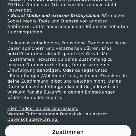
ZDFtivi. Daten von Dritten werden von uns nicht
n
Das ZDF
verwendet.
• Social Media und externe Drittsysteme:
Wir nutzen
ZDF Unternehmen
S
Social-Media-Tools und Dienste von anderen
Anbietern. Unter anderem um das Teilen von Inhalten
Karriere
zu ermöglichen.
h
Presseportal
Du kannst entscheiden, für welche Zwecke wir deine
ZDF goes Schule
Daten speichern und verarbeiten dürfen. Dies
a
betrifft nur dein aktuell genutztes Gerät. Mit
Werbefernsehen
"Zustimmen" erklärst du deine Zustimmung zu
p
unserer Datenverarbeitung, für die wir deine
Mainzelmännchen
Einwilligung benötigen. Oder du legst unter
"Einstellungen/Ablehnen" fest, welchen Zwecken du
i
deine Zustimmung gibst und welchen nicht. Deine
Datenschutzeinstellungen kannst du jederzeit mit
Wirkung für die Zukunft in deinen Einstellungen
r
widerrufen oder ändern.
a
Hier findest du das Impressum.
Partner
Weitere Informationen findest du in unserer
Datenschutzerklärung.
b
Zustimmen