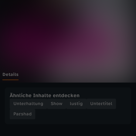
-
K
i
n
d
e
Details
r
Ähnliche Inhalte entdecken
v
Unterhaltung
Show
lustig
Untertitel
Parshad
s
.