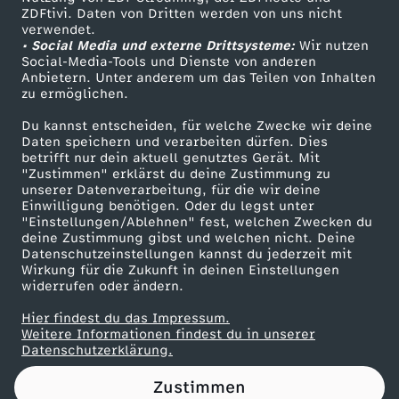
ZDFtivi. Daten von Dritten werden von uns nicht
n
Das ZDF
verwendet.
• Social Media und externe Drittsysteme:
Wir nutzen
ZDF Unternehmen
e
Social-Media-Tools und Dienste von anderen
Anbietern. Unter anderem um das Teilen von Inhalten
Karriere
zu ermöglichen.
“
Presseportal
Du kannst entscheiden, für welche Zwecke wir deine
ZDF goes Schule
Daten speichern und verarbeiten dürfen. Dies
W
betrifft nur dein aktuell genutztes Gerät. Mit
Werbefernsehen
"Zustimmen" erklärst du deine Zustimmung zu
e
unserer Datenverarbeitung, für die wir deine
Mainzelmännchen
Einwilligung benötigen. Oder du legst unter
"Einstellungen/Ablehnen" fest, welchen Zwecken du
r
deine Zustimmung gibst und welchen nicht. Deine
Datenschutzeinstellungen kannst du jederzeit mit
Wirkung für die Zukunft in deinen Einstellungen
i
widerrufen oder ändern.
s
Hier findest du das Impressum.
Partner
Weitere Informationen findest du in unserer
Datenschutzerklärung.
t
Zustimmen