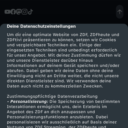
„
E
Deine Datenschutzeinstellungen
cmp-dialog-description
Um dir eine optimale Website von ZDF, ZDFheute und
r
ZDFtivi präsentieren zu können, setzen wir Cookies
und vergleichbare Techniken ein. Einige der
eingesetzten Techniken sind unbedingt erforderlich
w
für unser Angebot. Mit deiner Zustimmung dürfen wir
Mehr ZDF
Service
und unsere Dienstleister darüber hinaus
a
Informationen auf deinem Gerät speichern und/oder
ZDF-Apps
ZDFmitreden
abrufen. Dabei geben wir deine Daten ohne deine
Einwilligung nicht an Dritte weiter, die nicht unsere
c
Smart TV
Kontakt zum ZDF
direkten Dienstleister sind. Wir verwenden deine
Daten auch nicht zu kommerziellen Zwecken.
ZDFtext
Tickets
h
Zustimmungspflichtige Datenverarbeitung
Livestreams
Zuschauerservice
• Personalisierung:
Die Speicherung von bestimmten
s
Sendungen A-Z
Hilfe
Interaktionen ermöglicht uns, dein Erlebnis im
Angebot des ZDF an dich anzupassen und
TV-Programm
Personalisierungsfunktionen anzubieten. Dabei
e
personalisieren wir ausschließlich auf Basis deiner
Nutzung von ZDF Streaming, der ZDFheute und