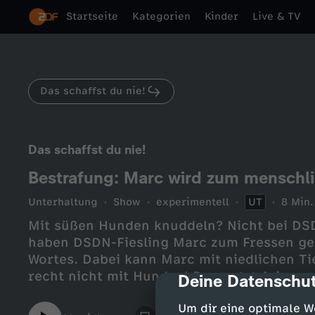
Startseite
Kategorien
Kinder
Live & TV
Das schaffst du nie!
Das schaffst du nie!
Bestrafung: Marc wird zum menschlic
Unterhaltung
Show
experimentell
UT
8 Min.
Mit süßen Hunden knuddeln? Nicht bei DSD
haben DSDN-Fiesling Marc zum Fressen ger
Wortes. Dabei kann Marc mit niedlichen Ti
recht nicht mit Hunden! Das nutzt Ari au
Deine Datenschut
cmp-dialog-des
Challenge tierisch zu bestrafen.
Um dir eine optimale W