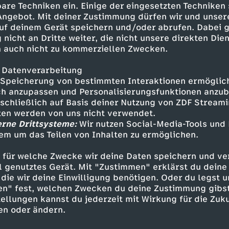
are Techniken ein. Einige der eingesetzten Techniken
 Angebot. Mit deiner Zustimmung dürfen wir und unser
uf deinem Gerät speichern und/oder abrufen. Dabei 
 nicht an Dritte weiter, die nicht unsere direkten Dien
 auch nicht zu kommerziellen Zwecken.
 Datenverarbeitung
Speicherung von bestimmten Interaktionen ermöglicht
h anzupassen und Personalisierungsfunktionen anzub
sschließlich auf Basis deiner Nutzung von ZDF Stream
tten werden von uns nicht verwendet.
erne Drittsysteme:
Wir nutzen Social-Media-Tools und
Inhalte entdecken
em um das Teilen von Inhalten zu ermöglichen.
ng
Show
experimentell
Untertitel
 für welche Zwecke wir deine Daten speichern und ver
ell genutztes Gerät. Mit "Zustimmen" erklärst du dein
 du nie!
die wir deine Einwilligung benötigen. Oder du legst u
en" fest, welchen Zwecken du deine Zustimmung gibst
ellungen kannst du jederzeit mit Wirkung für die Zuku
en oder ändern.