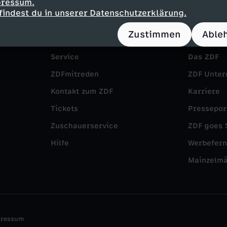
pressum.
findest du in unserer Datenschutzerklärung.
Zustimmen
Able
Service
Das ZDF
ZDFmitreden
ZDF Unte
Kontakt zum ZDF
Karriere
Tickets
Pressepor
Zuschauerservice
ZDF goes 
Hilfe
Werbefer
Mainzelm
pressum