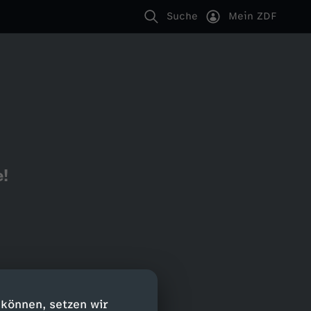
Suche
Mein ZDF
e!
 können, setzen wir