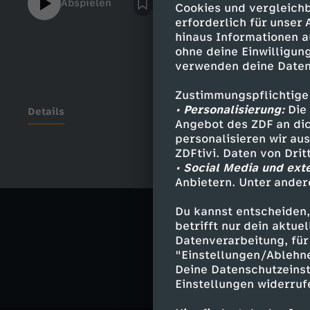
Abspielen
Cookies und vergleichb
erforderlich für unser
hinaus Informationen a
ohne deine Einwilligung
verwenden deine Daten
Zustimmungspflichtige
• Personalisierung:
Die 
Details
Angebot des ZDF an dic
personalisieren wir au
ZDFtivi. Daten von Dri
• Social Media und ext
Ähnliche 
Anbietern. Unter ander
Unterhaltu
Du kannst entscheiden,
betrifft nur dein aktu
Das schaffst
Datenverarbeitung, für 
"Einstellungen/Ablehn
Deine Datenschutzeinst
Einstellungen widerruf