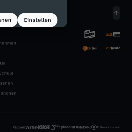
hnen
Einstellen
rnehmen
tal
Schule
nsehen
ännchen
Partner