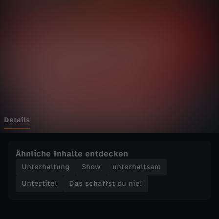
f
f
s
t
d
u
Details
n
Ähnliche Inhalte entdecken
i
Unterhaltung
Show
unterhaltsam
Untertitel
Das schaffst du nie!
e
!