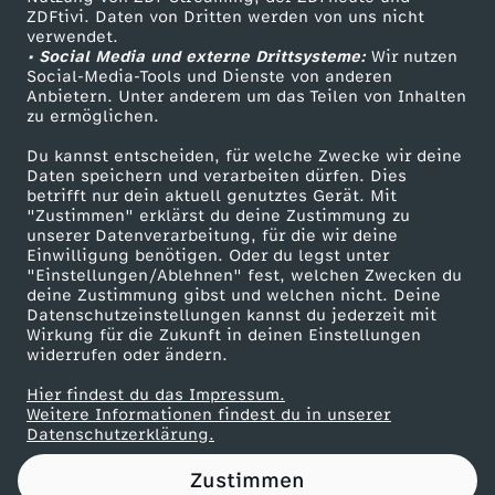
ZDFtivi. Daten von Dritten werden von uns nicht
n
Das ZDF
verwendet.
• Social Media und externe Drittsysteme:
Wir nutzen
ZDF Unternehmen
g
Social-Media-Tools und Dienste von anderen
Anbietern. Unter anderem um das Teilen von Inhalten
Karriere
zu ermöglichen.
:
Presseportal
Du kannst entscheiden, für welche Zwecke wir deine
ZDF goes Schule
Daten speichern und verarbeiten dürfen. Dies
S
betrifft nur dein aktuell genutztes Gerät. Mit
Werbefernsehen
"Zustimmen" erklärst du deine Zustimmung zu
e
unserer Datenverarbeitung, für die wir deine
Mainzelmännchen
Einwilligung benötigen. Oder du legst unter
"Einstellungen/Ablehnen" fest, welchen Zwecken du
l
deine Zustimmung gibst und welchen nicht. Deine
Datenschutzeinstellungen kannst du jederzeit mit
Wirkung für die Zukunft in deinen Einstellungen
b
widerrufen oder ändern.
s
Hier findest du das Impressum.
Partner
Weitere Informationen findest du in unserer
Datenschutzerklärung.
t
Zustimmen