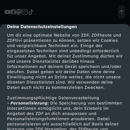
-
B
Deine Datenschutzeinstellungen
cmp-dialog-description
Um dir eine optimale Website von ZDF, ZDFheute und
e
ZDFtivi präsentieren zu können, setzen wir Cookies
und vergleichbare Techniken ein. Einige der
eingesetzten Techniken sind unbedingt erforderlich
s
für unser Angebot. Mit deiner Zustimmung dürfen wir
Mehr ZDF
Service
und unsere Dienstleister darüber hinaus
t
Informationen auf deinem Gerät speichern und/oder
ZDF-Apps
ZDFmitreden
abrufen. Dabei geben wir deine Daten ohne deine
Einwilligung nicht an Dritte weiter, die nicht unsere
r
Smart TV
Kontakt zum ZDF
direkten Dienstleister sind. Wir verwenden deine
Daten auch nicht zu kommerziellen Zwecken.
ZDFtext
Tickets
a
Zustimmungspflichtige Datenverarbeitung
Livestreams
Zuschauerservice
• Personalisierung:
Die Speicherung von bestimmten
f
Sendungen A-Z
Hilfe
Interaktionen ermöglicht uns, dein Erlebnis im
Angebot des ZDF an dich anzupassen und
TV-Programm
Personalisierungsfunktionen anzubieten. Dabei
u
personalisieren wir ausschließlich auf Basis deiner
Nutzung von ZDF Streaming, der ZDFheute und