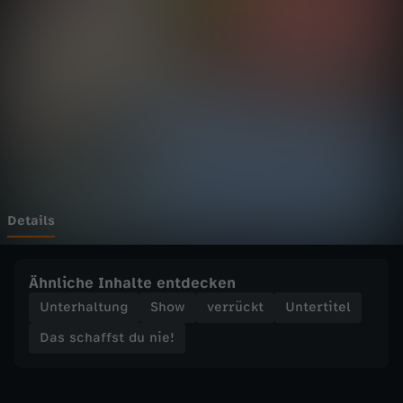
f
f
s
t
d
u
Details
n
Ähnliche Inhalte entdecken
i
Unterhaltung
Show
verrückt
Untertitel
Das schaffst du nie!
e
!