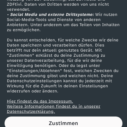
ZDFtivi. Daten von Dritten werden von uns nicht
c
Das ZDF
verwendet.
• Social Media und externe Drittsysteme:
Wir nutzen
ZDF Unternehmen
h
Social-Media-Tools und Dienste von anderen
Anbietern. Unter anderem um das Teilen von Inhalten
Karriere
zu ermöglichen.
d
Presseportal
Du kannst entscheiden, für welche Zwecke wir deine
ZDF goes Schule
Daten speichern und verarbeiten dürfen. Dies
e
betrifft nur dein aktuell genutztes Gerät. Mit
Werbefernsehen
"Zustimmen" erklärst du deine Zustimmung zu
n
unserer Datenverarbeitung, für die wir deine
Mainzelmännchen
Einwilligung benötigen. Oder du legst unter
"Einstellungen/Ablehnen" fest, welchen Zwecken du
H
deine Zustimmung gibst und welchen nicht. Deine
Datenschutzeinstellungen kannst du jederzeit mit
Wirkung für die Zukunft in deinen Einstellungen
i
widerrufen oder ändern.
n
Hier findest du das Impressum.
Partner
Weitere Informationen findest du in unserer
Datenschutzerklärung.
d
Zustimmen