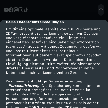
-
B
Deine Datenschutzeinstellungen
cmp-dialog-description
Um dir eine optimale Website von ZDF, ZDFheute und
l
ZDFtivi präsentieren zu können, setzen wir Cookies
und vergleichbare Techniken ein. Einige der
eingesetzten Techniken sind unbedingt erforderlich
i
für unser Angebot. Mit deiner Zustimmung dürfen wir
Mehr ZDF
Service
und unsere Dienstleister darüber hinaus
n
Informationen auf deinem Gerät speichern und/oder
ZDF-Apps
ZDFmitreden
abrufen. Dabei geben wir deine Daten ohne deine
Einwilligung nicht an Dritte weiter, die nicht unsere
d
Smart TV
Kontakt zum ZDF
direkten Dienstleister sind. Wir verwenden deine
Daten auch nicht zu kommerziellen Zwecken.
ZDFtext
Tickets
d
Zustimmungspflichtige Datenverarbeitung
Livestreams
Zuschauerservice
• Personalisierung:
Die Speicherung von bestimmten
u
Sendungen A-Z
Hilfe
Interaktionen ermöglicht uns, dein Erlebnis im
Angebot des ZDF an dich anzupassen und
TV-Programm
Personalisierungsfunktionen anzubieten. Dabei
r
personalisieren wir ausschließlich auf Basis deiner
Nutzung von ZDF Streaming, der ZDFheute und