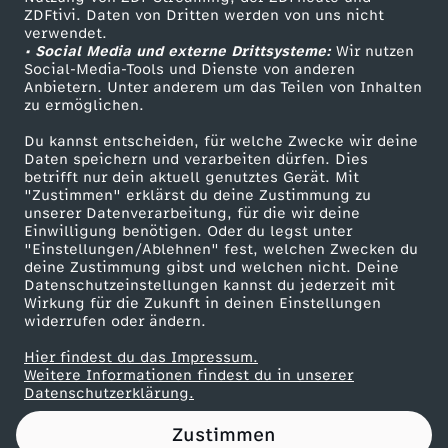
ZDFtivi. Daten von Dritten werden von uns nicht
i
Das ZDF
verwendet.
• Social Media und externe Drittsysteme:
Wir nutzen
ZDF Unternehmen
o
Social-Media-Tools und Dienste von anderen
Anbietern. Unter anderem um das Teilen von Inhalten
Karriere
zu ermöglichen.
K
Presseportal
Du kannst entscheiden, für welche Zwecke wir deine
ZDF goes Schule
Daten speichern und verarbeiten dürfen. Dies
a
betrifft nur dein aktuell genutztes Gerät. Mit
Werbefernsehen
"Zustimmen" erklärst du deine Zustimmung zu
r
unserer Datenverarbeitung, für die wir deine
Mainzelmännchen
Einwilligung benötigen. Oder du legst unter
"Einstellungen/Ablehnen" fest, welchen Zwecken du
t
deine Zustimmung gibst und welchen nicht. Deine
Datenschutzeinstellungen kannst du jederzeit mit
Wirkung für die Zukunft in deinen Einstellungen
m
widerrufen oder ändern.
i
Hier findest du das Impressum.
Partner
Weitere Informationen findest du in unserer
Datenschutzerklärung.
t
Zustimmen