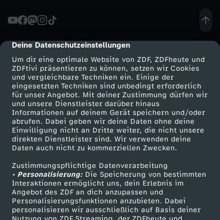
-
B
Deine Datenschutzeinstellungen
cmp-dialog-description
Um dir eine optimale Website von ZDF, ZDFheute und
l
ZDFtivi präsentieren zu können, setzen wir Cookies
und vergleichbare Techniken ein. Einige der
eingesetzten Techniken sind unbedingt erforderlich
i
für unser Angebot. Mit deiner Zustimmung dürfen wir
Mehr ZDF
Service
und unsere Dienstleister darüber hinaus
n
Informationen auf deinem Gerät speichern und/oder
ZDF-Apps
ZDFmitreden
abrufen. Dabei geben wir deine Daten ohne deine
Einwilligung nicht an Dritte weiter, die nicht unsere
d
Smart TV
Kontakt zum ZDF
direkten Dienstleister sind. Wir verwenden deine
Daten auch nicht zu kommerziellen Zwecken.
ZDFtext
Tickets
M
Zustimmungspflichtige Datenverarbeitung
Livestreams
Zuschauerservice
• Personalisierung:
Die Speicherung von bestimmten
a
Sendungen A-Z
Hilfe
Interaktionen ermöglicht uns, dein Erlebnis im
Angebot des ZDF an dich anzupassen und
TV-Programm
Personalisierungsfunktionen anzubieten. Dabei
r
personalisieren wir ausschließlich auf Basis deiner
Nutzung von ZDF Streaming, der ZDFheute und