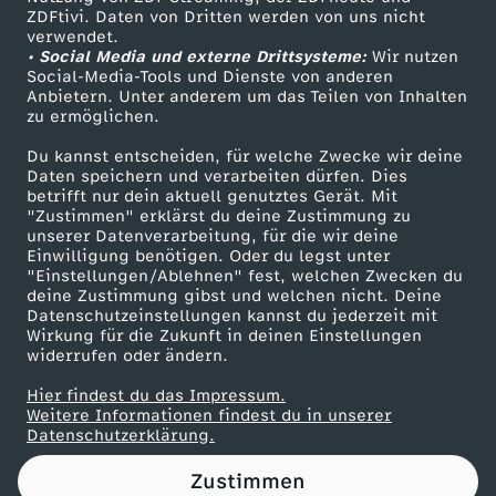
ZDFtivi. Daten von Dritten werden von uns nicht
r
Das ZDF
verwendet.
• Social Media und externe Drittsysteme:
Wir nutzen
ZDF Unternehmen
c
Social-Media-Tools und Dienste von anderen
Anbietern. Unter anderem um das Teilen von Inhalten
Karriere
zu ermöglichen.
o
Presseportal
Du kannst entscheiden, für welche Zwecke wir deine
ZDF goes Schule
Daten speichern und verarbeiten dürfen. Dies
u
betrifft nur dein aktuell genutztes Gerät. Mit
Werbefernsehen
"Zustimmen" erklärst du deine Zustimmung zu
r
unserer Datenverarbeitung, für die wir deine
Mainzelmännchen
Einwilligung benötigen. Oder du legst unter
"Einstellungen/Ablehnen" fest, welchen Zwecken du
s
deine Zustimmung gibst und welchen nicht. Deine
Datenschutzeinstellungen kannst du jederzeit mit
Wirkung für die Zukunft in deinen Einstellungen
:
widerrufen oder ändern.
S
Hier findest du das Impressum.
Partner
Weitere Informationen findest du in unserer
Datenschutzerklärung.
c
Zustimmen