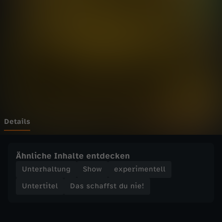
f
f
s
t
d
u
Details
n
Ähnliche Inhalte entdecken
i
Unterhaltung
Show
experimentell
Untertitel
Das schaffst du nie!
e
!