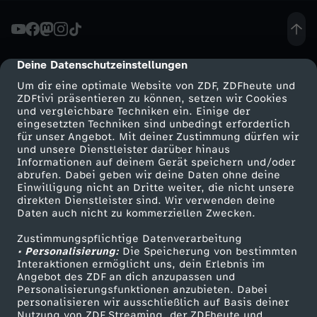
-
H
Deine Datenschutzeinstellungen
cmp-dialog-description
Um dir eine optimale Website von ZDF, ZDFheute und
u
ZDFtivi präsentieren zu können, setzen wir Cookies
und vergleichbare Techniken ein. Einige der
eingesetzten Techniken sind unbedingt erforderlich
n
für unser Angebot. Mit deiner Zustimmung dürfen wir
Mehr ZDF
Service
und unsere Dienstleister darüber hinaus
d
Informationen auf deinem Gerät speichern und/oder
ZDF-Apps
ZDFmitreden
abrufen. Dabei geben wir deine Daten ohne deine
Einwilligung nicht an Dritte weiter, die nicht unsere
e
Smart TV
Kontakt zum ZDF
direkten Dienstleister sind. Wir verwenden deine
Daten auch nicht zu kommerziellen Zwecken.
ZDFtext
Tickets
-
Zustimmungspflichtige Datenverarbeitung
Livestreams
Zuschauerservice
• Personalisierung:
Die Speicherung von bestimmten
P
Sendungen A-Z
Hilfe
Interaktionen ermöglicht uns, dein Erlebnis im
Angebot des ZDF an dich anzupassen und
TV-Programm
Personalisierungsfunktionen anzubieten. Dabei
a
personalisieren wir ausschließlich auf Basis deiner
Nutzung von ZDF Streaming, der ZDFheute und