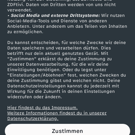
ZDFtivi. Daten von Dritten werden von uns nicht
s
Das ZDF
verwendet.
• Social Media und externe Drittsysteme:
Wir nutzen
ZDF Unternehmen
t
Social-Media-Tools und Dienste von anderen
Anbietern. Unter anderem um das Teilen von Inhalten
Karriere
zu ermöglichen.
r
Presseportal
Du kannst entscheiden, für welche Zwecke wir deine
ZDF goes Schule
Daten speichern und verarbeiten dürfen. Dies
a
betrifft nur dein aktuell genutztes Gerät. Mit
Werbefernsehen
"Zustimmen" erklärst du deine Zustimmung zu
f
unserer Datenverarbeitung, für die wir deine
Mainzelmännchen
Einwilligung benötigen. Oder du legst unter
"Einstellungen/Ablehnen" fest, welchen Zwecken du
u
deine Zustimmung gibst und welchen nicht. Deine
Datenschutzeinstellungen kannst du jederzeit mit
Wirkung für die Zukunft in deinen Einstellungen
n
widerrufen oder ändern.
g
Hier findest du das Impressum.
Partner
Weitere Informationen findest du in unserer
Datenschutzerklärung.
:
Zustimmen