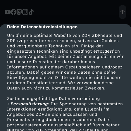
-
S
Deine Datenschutzeinstellungen
cmp-dialog-description
Um dir eine optimale Website von ZDF, ZDFheute und
t
ZDFtivi präsentieren zu können, setzen wir Cookies
und vergleichbare Techniken ein. Einige der
eingesetzten Techniken sind unbedingt erforderlich
r
für unser Angebot. Mit deiner Zustimmung dürfen wir
Mehr ZDF
Service
und unsere Dienstleister darüber hinaus
i
Informationen auf deinem Gerät speichern und/oder
ZDF-Apps
ZDFmitreden
abrufen. Dabei geben wir deine Daten ohne deine
Einwilligung nicht an Dritte weiter, die nicht unsere
p
Smart TV
Kontakt zum ZDF
direkten Dienstleister sind. Wir verwenden deine
Daten auch nicht zu kommerziellen Zwecken.
ZDFtext
Tickets
-
Zustimmungspflichtige Datenverarbeitung
Livestreams
Zuschauerservice
• Personalisierung:
Die Speicherung von bestimmten
B
Sendungen A-Z
Hilfe
Interaktionen ermöglicht uns, dein Erlebnis im
Angebot des ZDF an dich anzupassen und
TV-Programm
Personalisierungsfunktionen anzubieten. Dabei
e
personalisieren wir ausschließlich auf Basis deiner
Nutzung von ZDF Streaming, der ZDFheute und