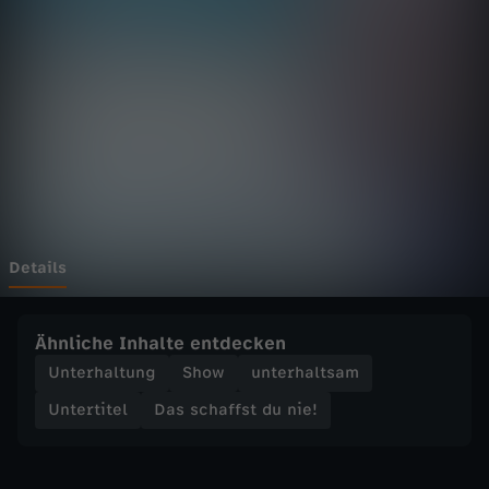
f
f
s
t
d
u
Details
n
Ähnliche Inhalte entdecken
i
Unterhaltung
Show
unterhaltsam
Untertitel
Das schaffst du nie!
e
!