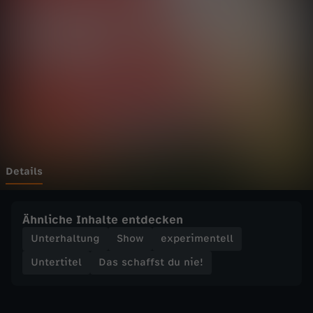
f
Wechseln zu: ZDFheute
f
s
t
d
u
Details
n
Ähnliche Inhalte entdecken
i
Unterhaltung
Show
experimentell
Untertitel
Das schaffst du nie!
e
!