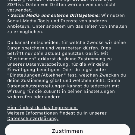
ZDFtivi. Daten von Dritten werden von uns nicht
S
Das ZDF
verwendet.
• Social Media und externe Drittsysteme:
Wir nutzen
ZDF Unternehmen
t
Social-Media-Tools und Dienste von anderen
Anbietern. Unter anderem um das Teilen von Inhalten
Karriere
zu ermöglichen.
r
Presseportal
Du kannst entscheiden, für welche Zwecke wir deine
ZDF goes Schule
Daten speichern und verarbeiten dürfen. Dies
a
betrifft nur dein aktuell genutztes Gerät. Mit
Werbefernsehen
"Zustimmen" erklärst du deine Zustimmung zu
f
unserer Datenverarbeitung, für die wir deine
Mainzelmännchen
Einwilligung benötigen. Oder du legst unter
"Einstellungen/Ablehnen" fest, welchen Zwecken du
e
deine Zustimmung gibst und welchen nicht. Deine
Datenschutzeinstellungen kannst du jederzeit mit
Wirkung für die Zukunft in deinen Einstellungen
n
widerrufen oder ändern.
:
Hier findest du das Impressum.
Partner
Weitere Informationen findest du in unserer
Datenschutzerklärung.
L
Zustimmen