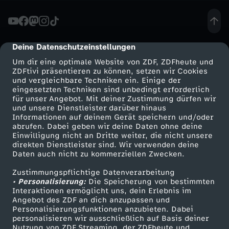
-
T
Deine Datenschutzeinstellungen
cmp-dialog-description
Um dir eine optimale Website von ZDF, ZDFheute und
r
ZDFtivi präsentieren zu können, setzen wir Cookies
und vergleichbare Techniken ein. Einige der
eingesetzten Techniken sind unbedingt erforderlich
e
für unser Angebot. Mit deiner Zustimmung dürfen wir
Mehr ZDF
Service
und unsere Dienstleister darüber hinaus
p
Informationen auf deinem Gerät speichern und/oder
ZDF-Apps
ZDFmitreden
abrufen. Dabei geben wir deine Daten ohne deine
Einwilligung nicht an Dritte weiter, die nicht unsere
p
Smart TV
Kontakt zum ZDF
direkten Dienstleister sind. Wir verwenden deine
Daten auch nicht zu kommerziellen Zwecken.
ZDFtext
Tickets
e
Zustimmungspflichtige Datenverarbeitung
Livestreams
Zuschauerservice
• Personalisierung:
Die Speicherung von bestimmten
n
Sendungen A-Z
Hilfe
Interaktionen ermöglicht uns, dein Erlebnis im
Angebot des ZDF an dich anzupassen und
TV-Programm
Personalisierungsfunktionen anzubieten. Dabei
-
personalisieren wir ausschließlich auf Basis deiner
Nutzung von ZDF Streaming, der ZDFheute und