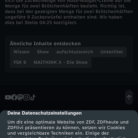
sich die Zuckermenge von Nuss-Nougat-Creme auf die
Menge für zwei Brötchenhälften bezieht. Richtig ist,
-
dass bei der gezeigten Menge für zwei Brötchenhälften
ungefähr 9 Zuckerwürfel enthalten sind. Wir haben
dies bei Stelle 04:25 korrigiert.
Z
u
Ähnliche Inhalte entdecken
Wissen
Show
aufschlussreich
Untertitel
c
FSK 6
MAITHINK X - Die Show
k
e
r
Deine Datenschutzeinstellungen
cmp-dialog-description
-
Um dir eine optimale Website von ZDF, ZDFheute und
ZDFtivi präsentieren zu können, setzen wir Cookies
l
und vergleichbare Techniken ein. Einige der