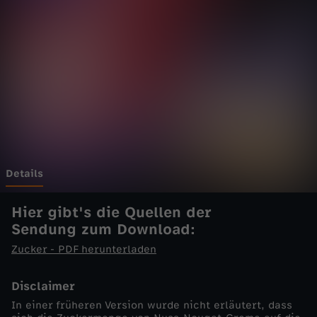
K
X
-
D
i
e
Details
S
Hier gibt's die
Quellen der
Sendung
zum Download:
h
Zucker - PDF herunterladen
o
Disclaimer
In einer früheren Version wurde nicht erläutert, dass
w