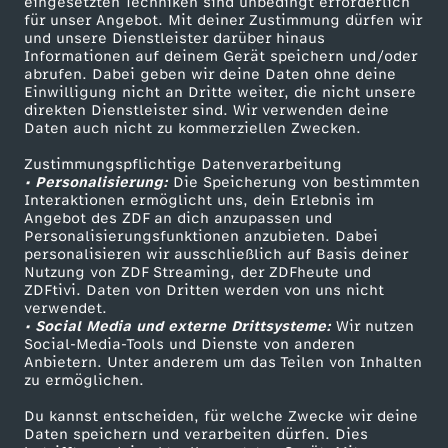
eingesetzten Techniken sind unbedingt erforderlich
e
für unser Angebot. Mit deiner Zustimmung dürfen wir
Mehr ZDF
Service
und unsere Dienstleister darüber hinaus
Informationen auf deinem Gerät speichern und/oder
b
ZDF-Apps
ZDFmitreden
abrufen. Dabei geben wir deine Daten ohne deine
Einwilligung nicht an Dritte weiter, die nicht unsere
Smart TV
Kontakt zum ZDF
direkten Dienstleister sind. Wir verwenden deine
e
Daten auch nicht zu kommerziellen Zwecken.
ZDFtext
Tickets
n
Zustimmungspflichtige Datenverarbeitung
Livestreams
Zuschauerservice
• Personalisierung:
Die Speicherung von bestimmten
Sendungen A-Z
Hilfe
Interaktionen ermöglicht uns, dein Erlebnis im
s
Angebot des ZDF an dich anzupassen und
TV-Programm
Personalisierungsfunktionen anzubieten. Dabei
personalisieren wir ausschließlich auf Basis deiner
n
Nutzung von ZDF Streaming, der ZDFheute und
ZDFtivi. Daten von Dritten werden von uns nicht
Das ZDF
o
verwendet.
• Social Media und externe Drittsysteme:
Wir nutzen
ZDF Unternehmen
Social-Media-Tools und Dienste von anderen
t
Anbietern. Unter anderem um das Teilen von Inhalten
Karriere
zu ermöglichen.
Presseportal
w
Du kannst entscheiden, für welche Zwecke wir deine
ZDF goes Schule
Daten speichern und verarbeiten dürfen. Dies