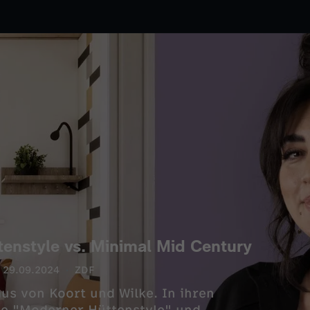
tenstyle vs. Minimal Mid Century
29.09.2024
ZDF
us von Koort und Wilke. In ihren