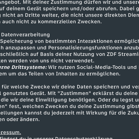
 Angebot. Mit deiner Zustimmung dürfen wir und unser
Individuell, persönlich und mit regionalem Touc
uf deinem Gerät speichern und/oder abrufen. Dabei 
it simplen Tricks, geschickter Planung und fe
 nicht an Dritte weiter, die nicht unsere direkten Dien
 auch nicht zu kommerziellen Zwecken.
en führt die Künstlerin durch den Entscheidung
 Datenverarbeitung
Am Anfang steht das Kennenlernen des Ferienh
Speicherung von bestimmten Interaktionen ermöglicht
h anzupassen und Personalisierungsfunktionen anzub
. Hier erfährt die Moderatorin die Vorlieben, W
sschließlich auf Basis deiner Nutzung von ZDF Stream
e mit in den Gestaltungsprozess zu nehmen. D
tten werden von uns nicht verwendet.
ndsaufnahme der Baustelle und die Entscheidun
erne Drittsysteme:
Wir nutzen Social-Media-Tools und
. Im zweiten Schritt beginnt der kreative Pr
em um das Teilen von Inhalten zu ermöglichen.
ll Gök Che eine Entwurfsskizze mit zwei vers
n präsentiert. Zuerst die Wunschvorstellung de
 für welche Zwecke wir deine Daten speichern und ver
wei, Emells persönliche Empfehlung. Hier lässt 
ell genutztes Gerät. Mit "Zustimmen" erklärst du dein
die wir deine Einwilligung benötigen. Oder du legst u
len Umgebung inspirieren.
en" fest, welchen Zwecken du deine Zustimmung gibst
ellungen kannst du jederzeit mit Wirkung für die Zuku
ch Animationen und zwei Koffer, die die versc
en oder ändern.
ten, entscheiden sich die Besitzer für einen Vo
pressum.
bauphase gibt Emell Gök Che clevere DIY-Hac
findest du in unserer Datenschutzerklärung.