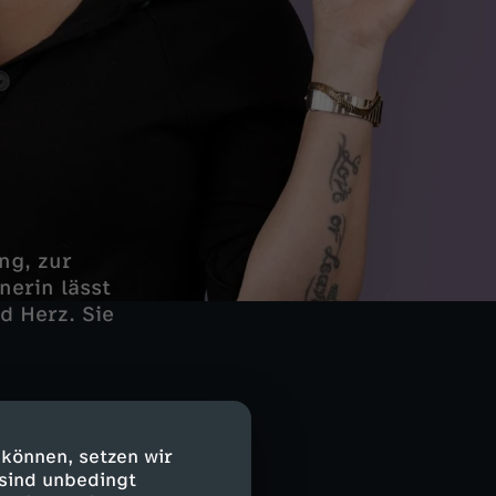
ng, zur
nerin lässt
d Herz. Sie
. Doch die
ckchen und
 können, setzen wir
 sind unbedingt
rtion