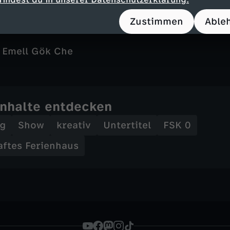
eko-Ideen, die ein Ferienhaus zur Wohlfühloas
Zustimmen
Able
 Emell Gök Che
Inhalte entdecken
ng
Show
kreativ
Untertitel
FSK 0
aftes Ferienhaus