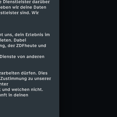
e Dienstleister darüber
h. Hier hilft
geben wir deine Daten
inem Gespür für
stleister sind. Wir
sprozess der
auses und
 uns, dein Erlebnis im
ieten. Dabei
ünsche und
ing, der ZDFheute und
abei erfolgt
g über größere
 Dienste von anderen
ozess, an
chiedenen
r Besitzer und
arbeiten dürfen. Dies
sie sich auch
e Zustimmung zu unserer
nter
 und welchen nicht.
nft in deinen
hiedenen
rschlag.
ks und