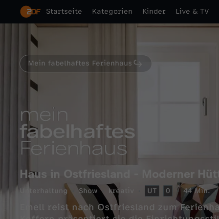
Startseite
Kategorien
Kinder
Live & TV
Mein fabelhaftes Ferienhaus
Haus in Ostfriesland - Moderner Hüt
Unterhaltung
Show
kreativ
UT
0
44 Min.
Emell reist nach Ostfriesland zum Ferienha