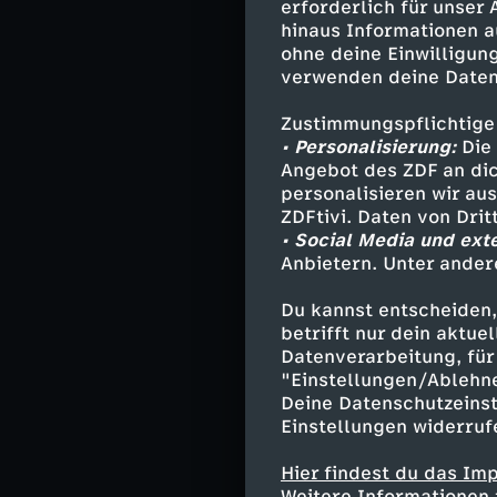
erforderlich für unser
Wohlfühlfaktor. 
hinaus Informationen a
Emell Gök Che m
ohne deine Einwilligung
Design.
verwenden deine Daten
In zwei Schritt
Zustimmungspflichtige
Umgestaltung: 
• Personalisierung:
Die 
Angebot des ZDF an dic
seiner Besitzer
personalisieren wir au
Träume, um dies
ZDFtivi. Daten von Dri
auch die Besta
• Social Media und ext
Umbaumaßnahmen
Anbietern. Unter ander
dessen Ende Eme
Designrichtunge
Du kannst entscheiden,
dann Variante z
betrifft nur dein aktu
Datenverarbeitung, für 
von der regiona
"Einstellungen/Ablehn
Deine Datenschutzeinst
Unterstützt dur
Einstellungen widerruf
Designs beinhal
Hier findest du das Im
Während der Um
Weitere Informationen 