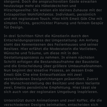
steigend. Doch die anspruchsvollen Gäste erwarten
heutzutage mehr als Häkeldeckchen und
r
Hirschgeweihe: Sie wollen ein kleines Zuhause mit der
Extraportion Wohlfühlfaktor. Individuell, persönlich
und mit regionalem Touch. Hier hilft Emell Gök Che mit
i
simplen Tricks, geschickter Planung und feinem Gespür
für Design.
e
In drei Schritten führt die Künstlerin durch den
Entscheidungsprozess der Umgestaltung: Am Anfang
n
steht das Kennenlernen des Ferienhauses und seiner
Besitzer. Hier erfährt die Moderatorin die Vorlieben,
Wünsche und Träume, um diese mit in den
h
Gestaltungsprozess zu nehmen. In einem nächsten
Schritt erfolgen die Bestandsaufnahme der Baustelle
a
und die Entscheidung über größere Umbaumaßnahmen.
Nun beginnt der kreative Prozess, an dessen Ende
Emell Gök Che eine Entwurfsskizze mit zwei
u
verschiedenen Designrichtungen präsentiert. Zuerst
die Wunschvorstellung der Besitzer und dann Variante
zwei, Emells persönliche Empfehlung. Hier lässt sie
s
sich auch von der regionalen Umgebung inspirieren.
-
Unterstützt durch Animationen und zwei Koffer, die die
verschiedenen Designs beinhalten, entscheiden sich