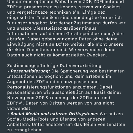
t
Um dir eine optimale Website von ZDF, ZDFheute und
ZDFtivi präsentieren zu können, setzen wir Cookies
und vergleichbare Techniken ein. Einige der
B
eingesetzten Techniken sind unbedingt erforderlich
für unser Angebot. Mit deiner Zustimmung dürfen wir
Mehr ZDF
Service
und unsere Dienstleister darüber hinaus
e
Informationen auf deinem Gerät speichern und/oder
ZDF-Apps
ZDFmitreden
abrufen. Dabei geben wir deine Daten ohne deine
r
Einwilligung nicht an Dritte weiter, die nicht unsere
Smart TV
Kontakt zum ZDF
direkten Dienstleister sind. Wir verwenden deine
Daten auch nicht zu kommerziellen Zwecken.
ZDFtext
Tickets
g
Zustimmungspflichtige Datenverarbeitung
Livestreams
Zuschauerservice
• Personalisierung:
Die Speicherung von bestimmten
b
Sendungen A-Z
Hilfe
Interaktionen ermöglicht uns, dein Erlebnis im
Angebot des ZDF an dich anzupassen und
TV-Programm
l
Personalisierungsfunktionen anzubieten. Dabei
personalisieren wir ausschließlich auf Basis deiner
Nutzung von ZDF Streaming, der ZDFheute und
i
ZDFtivi. Daten von Dritten werden von uns nicht
Das ZDF
verwendet.
• Social Media und externe Drittsysteme:
Wir nutzen
c
ZDF Unternehmen
Social-Media-Tools und Dienste von anderen
Anbietern. Unter anderem um das Teilen von Inhalten
Karriere
k
zu ermöglichen.