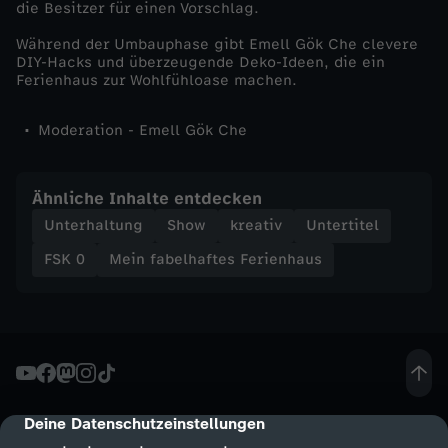
die Besitzer für einen Vorschlag.
W
Während der Umbauphase gibt Emell Gök Che clevere
DIY-Hacks und überzeugende Deko-Ideen, die ein
o
Ferienhaus zur Wohlfühloase machen.
h
Moderation - Emell Gök Che
n
Ähnliche Inhalte entdecken
u
Unterhaltung
Show
kreativ
Untertitel
n
FSK 0
Mein fabelhaftes Ferienhaus
g
m
i
Deine Datenschutzeinstellungen
cmp-dialog-description