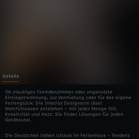
e
l
h
a
f
t
Details
e
Ob staubiges Fremdenzimmer oder ungenutzte
Einliegerwohnung, zur Vermietung oder für das eigene
Ferienglück: Die Interior Designerin lässt
s
Wohlfühloasen entstehen – mit jeder Menge Stil,
Kreativität und Herz. Sie findet Lösungen für jeden
F
Geldbeutel.
e
Die Deutschen lieben Urlaub im Ferienhaus – Tendenz