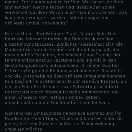
immer, Entscheidungen zu treffen. Was passt wirklich
zueinander? Welche Farben und Materialien sollen
g
verwendet werden? Wovon muss man sich trennen, was
kann neu arrangiert werden, oder ist sogar ein
größerer Umbau notwendig?
s
Hier hilft der "Eva-Brenner-Plan". In drei Schritten
c
führt die Innenarchitektin die Familien durch den
Entscheidungsprozess. Zunächst interessiert sich die
Moderatorin für die Familie selbst und versucht, die
h
individuellen Vorlieben, die Wünsche und Träume der
Familienmitglieder zu verstehen und sie mit in den
Gestaltungsprozess aufzunehmen. In einem zweiten
ö
Schritt erfolgen die Bestandsaufnahme der Baustelle
und die Entscheidung über größere Umbaumaßnahmen.
n
Nun beginnt im dritten Schritt der kreative Prozess, an
dessen Ende Eva Brenner zwei Entwürfe präsentiert.
Unterstützt durch fotorealistische Animationen, die
-
einen Eindruck vom fertigen Umbau geben,
entscheidet sich die Familien für einen Entwurf.
E
Während der Umbauphase haben Eva Brenner und ihr
Handwerker-Team Tipps, Tricks und kreative Ideen für
i
jeden, der sein Zuhause selbst zur Traumwohnung
umbauen möchte.