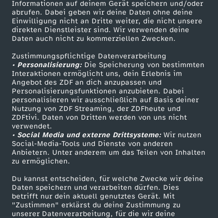
h
Informationen auf deinem Gerät speichern und/oder
ZDF-Apps
ZDFmitreden
abrufen. Dabei geben wir deine Daten ohne deine
Einwilligung nicht an Dritte weiter, die nicht unsere
e
Smart TV
Kontakt zum ZDF
direkten Dienstleister sind. Wir verwenden deine
Daten auch nicht zu kommerziellen Zwecken.
ZDFtext
Tickets
f
Zustimmungspflichtige Datenverarbeitung
Livestreams
Zuschauerservice
• Personalisierung:
Die Speicherung von bestimmten
ü
Sendungen A-Z
Hilfe
Interaktionen ermöglicht uns, dein Erlebnis im
Angebot des ZDF an dich anzupassen und
TV-Programm
Personalisierungsfunktionen anzubieten. Dabei
r
personalisieren wir ausschließlich auf Basis deiner
Nutzung von ZDF Streaming, der ZDFheute und
ZDFtivi. Daten von Dritten werden von uns nicht
F
Das ZDF
verwendet.
• Social Media und externe Drittsysteme:
Wir nutzen
ZDF Unternehmen
a
Social-Media-Tools und Dienste von anderen
Anbietern. Unter anderem um das Teilen von Inhalten
Karriere
zu ermöglichen.
m
Presseportal
Du kannst entscheiden, für welche Zwecke wir deine
ZDF goes Schule
Daten speichern und verarbeiten dürfen. Dies
i
betrifft nur dein aktuell genutztes Gerät. Mit
Werbefernsehen
"Zustimmen" erklärst du deine Zustimmung zu
l
unserer Datenverarbeitung, für die wir deine
Mainzelmännchen