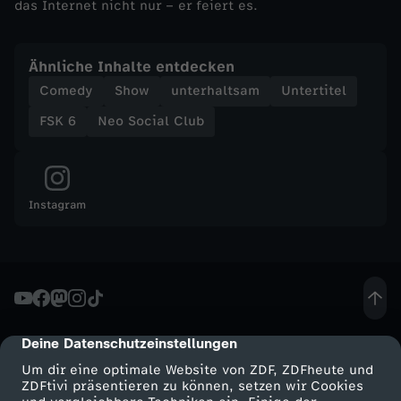
das Internet nicht nur – er feiert es.
S
Ähnliche Inhalte entdecken
o
Comedy
Show
unterhaltsam
Untertitel
c
FSK 6
Neo Social Club
i
a
Instagram
l
C
l
Deine Datenschutzeinstellungen
cmp-dialog-description
Um dir eine optimale Website von ZDF, ZDFheute und
u
ZDFtivi präsentieren zu können, setzen wir Cookies