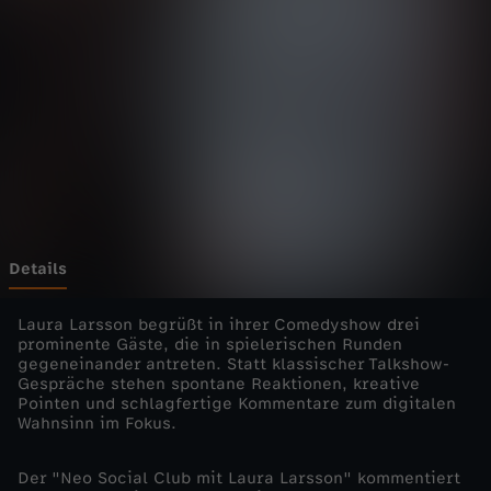
a
l
C
l
u
b
Details
-
Laura Larsson begrüßt in ihrer Comedyshow drei
prominente Gäste, die in spielerischen Runden
gegeneinander antreten. Statt klassischer Talkshow-
N
Gespräche stehen spontane Reaktionen, kreative
Pointen und schlagfertige Kommentare zum digitalen
e
Wahnsinn im Fokus.
o
Der "Neo Social Club mit Laura Larsson" kommentiert