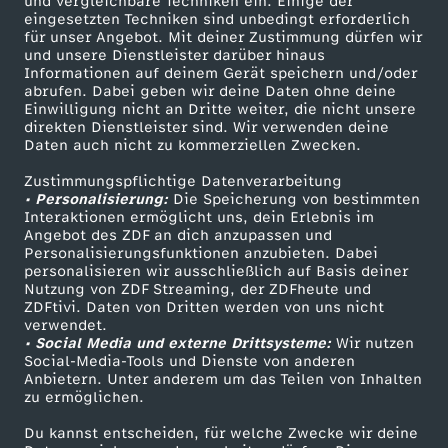
und vergleichbare Techniken ein. Einige der
b
eingesetzten Techniken sind unbedingt erforderlich
für unser Angebot. Mit deiner Zustimmung dürfen wir
Mehr ZDF
Service
und unsere Dienstleister darüber hinaus
m
Informationen auf deinem Gerät speichern und/oder
ZDF-Apps
ZDFmitreden
abrufen. Dabei geben wir deine Daten ohne deine
Einwilligung nicht an Dritte weiter, die nicht unsere
i
Smart TV
Kontakt zum ZDF
direkten Dienstleister sind. Wir verwenden deine
Daten auch nicht zu kommerziellen Zwecken.
ZDFtext
Tickets
t
Zustimmungspflichtige Datenverarbeitung
Livestreams
Zuschauerservice
• Personalisierung:
Die Speicherung von bestimmten
L
Sendungen A-Z
Hilfe
Interaktionen ermöglicht uns, dein Erlebnis im
Angebot des ZDF an dich anzupassen und
TV-Programm
Personalisierungsfunktionen anzubieten. Dabei
e
personalisieren wir ausschließlich auf Basis deiner
Nutzung von ZDF Streaming, der ZDFheute und
n
ZDFtivi. Daten von Dritten werden von uns nicht
Das ZDF
verwendet.
• Social Media und externe Drittsysteme:
Wir nutzen
ZDF Unternehmen
a
Social-Media-Tools und Dienste von anderen
Anbietern. Unter anderem um das Teilen von Inhalten
Karriere
zu ermöglichen.
,
Presseportal
Du kannst entscheiden, für welche Zwecke wir deine
ZDF goes Schule