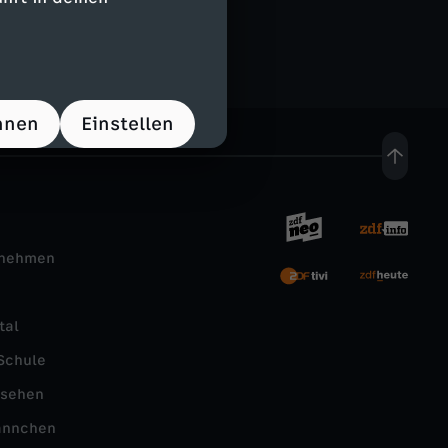
hnen
Einstellen
rnehmen
tal
Schule
nsehen
ännchen