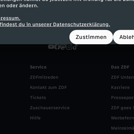
ow
spaßig
FSK 0
SingAlarm
en oder ändern.
pressum.
findest du in unserer Datenschutzerklärung.
Zustimmen
Able
Service
Das ZDF
ZDFmitreden
ZDF Unte
Kontakt zum ZDF
Karriere
Tickets
Pressepor
Zuschauerservice
ZDF goes 
Hilfe
Werbefer
Mainzelm