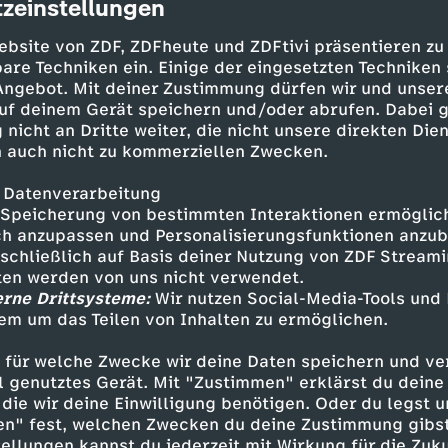
zeinstellungen
cription
ebsite von ZDF, ZDFheute und ZDFtivi präsentieren zu
are Techniken ein. Einige der eingesetzten Techniken
 Angebot. Mit deiner Zustimmung dürfen wir und unser
uf deinem Gerät speichern und/oder abrufen. Dabei 
 nicht an Dritte weiter, die nicht unsere direkten Dien
 auch nicht zu kommerziellen Zwecken.
 Datenverarbeitung
Speicherung von bestimmten Interaktionen ermöglicht
Eiermalen noch ganz schön müde, genau wie „Mu
h anzupassen und Personalisierungsfunktionen anzub
Richards Kindermusikladen. Plötzlich bewegt si
sschließlich auf Basis deiner Nutzung von ZDF Stream
tten werden von uns nicht verwendet.
y drin ist? Davon erzählt Rolf Zuckowski im Me
erne Drittsysteme:
Wir nutzen Social-Media-Tools und
zeit“.
em um das Teilen von Inhalten zu ermöglichen.
 für welche Zwecke wir deine Daten speichern und ver
ell genutztes Gerät. Mit "Zustimmen" erklärst du dein
die wir deine Einwilligung benötigen. Oder du legst u
Inhalte entdecken
en" fest, welchen Zwecken du deine Zustimmung gibst
ellungen kannst du jederzeit mit Wirkung für die Zuku