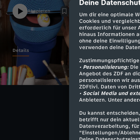
Deine Datenschut
cmp-dialog-des
Abspielen
Um dir eine optimale W
Cookies und vergleichb
erforderlich für unser
hinaus Informationen a
ohne deine Einwilligung
verwenden deine Daten
Details
Zustimmungspflichtige
• Personalisierung:
Die 
Singa ist beim 
Angebot des ZDF an dic
Osterhase“ von 
personalisieren wir au
ZDFtivi. Daten von Dri
da ein Vogelbab
• Social Media und ext
neuer Vogelhoch
Anbietern. Unter ander
Du kannst entscheiden,
betrifft nur dein aktu
Datenverarbeitung, für 
Ähnliche 
"Einstellungen/Ablehn
Deine Datenschutzeinst