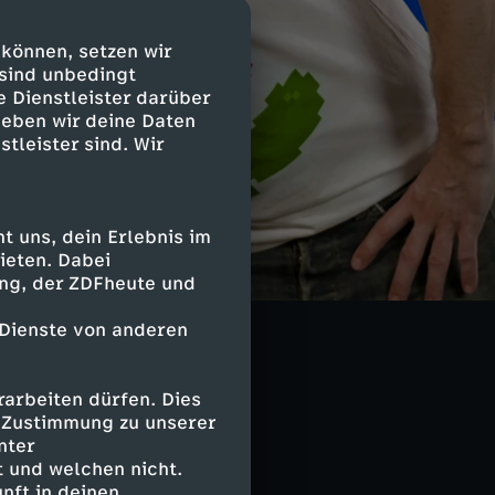
 können, setzen wir
 sind unbedingt
e Dienstleister darüber
geben wir deine Daten
stleister sind. Wir
 uns, dein Erlebnis im
rx, der faule
ieten. Dabei
ch ein Ei. Ob
ing, der ZDFheute und
dley von „Rolfs
 Dienste von anderen
arbeiten dürfen. Dies
e Zustimmung zu unserer
nter
 und welchen nicht.
nft in deinen