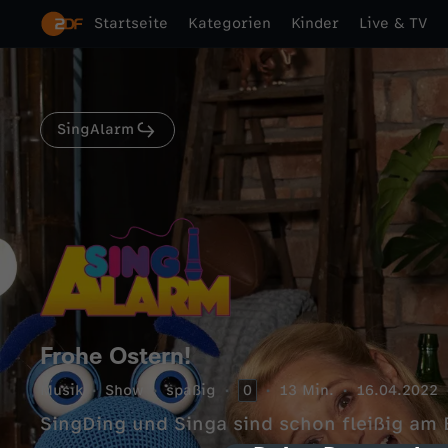
Startseite
Kategorien
Kinder
Live & TV
SingAlarm
Frohe Ostern!
Musik
Show
spaßig
0
13 Min.
16.04.2022
SingDing und Singa sind schon fleißig am 