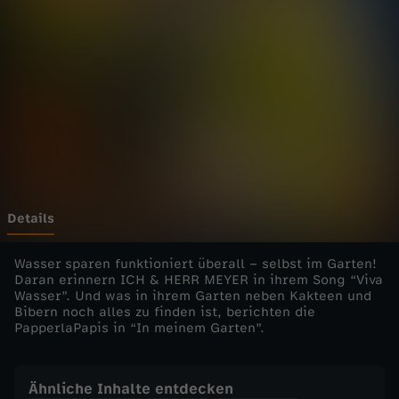
r
m
-
I
n
m
Details
e
Wasser sparen funktioniert überall – selbst im Garten!
Daran erinnern ICH & HERR MEYER in ihrem Song “Viva
Wasser”. Und was in ihrem Garten neben Kakteen und
i
Bibern noch alles zu finden ist, berichten die
PapperlaPapis in “In meinem Garten”.
n
e
Ähnliche Inhalte entdecken