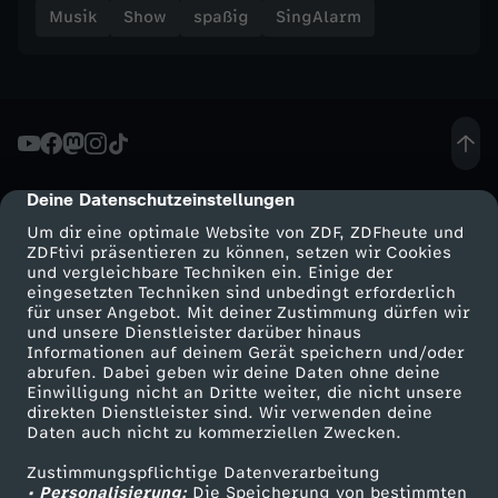
Musik
Show
spaßig
SingAlarm
m
G
a
r
Deine Datenschutzeinstellungen
cmp-dialog-description
Um dir eine optimale Website von ZDF, ZDFheute und
t
ZDFtivi präsentieren zu können, setzen wir Cookies
und vergleichbare Techniken ein. Einige der
eingesetzten Techniken sind unbedingt erforderlich
e
für unser Angebot. Mit deiner Zustimmung dürfen wir
Mehr ZDF
Service
und unsere Dienstleister darüber hinaus
Informationen auf deinem Gerät speichern und/oder
n
ZDF-Apps
ZDFmitreden
abrufen. Dabei geben wir deine Daten ohne deine
Einwilligung nicht an Dritte weiter, die nicht unsere
Smart TV
Kontakt zum ZDF
direkten Dienstleister sind. Wir verwenden deine
Daten auch nicht zu kommerziellen Zwecken.
ZDFtext
Tickets
Zustimmungspflichtige Datenverarbeitung
Livestreams
Zuschauerservice
• Personalisierung:
Die Speicherung von bestimmten