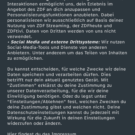
Sendungen A-Z
Hilfe
Interaktionen ermöglicht uns, dein Erlebnis im
Angebot des ZDF an dich anzupassen und
TV-Programm
Personalisierungsfunktionen anzubieten. Dabei
personalisieren wir ausschließlich auf Basis deiner
Nutzung von ZDF Streaming, der ZDFheute und
ZDFtivi. Daten von Dritten werden von uns nicht
Das ZDF
verwendet.
• Social Media und externe Drittsysteme:
Wir nutzen
ZDF Unternehmen
Social-Media-Tools und Dienste von anderen
Anbietern. Unter anderem um das Teilen von Inhalten
Karriere
zu ermöglichen.
Presseportal
Du kannst entscheiden, für welche Zwecke wir deine
ZDF goes Schule
Daten speichern und verarbeiten dürfen. Dies
betrifft nur dein aktuell genutztes Gerät. Mit
Werbefernsehen
"Zustimmen" erklärst du deine Zustimmung zu
unserer Datenverarbeitung, für die wir deine
Mainzelmännchen
Einwilligung benötigen. Oder du legst unter
"Einstellungen/Ablehnen" fest, welchen Zwecken du
deine Zustimmung gibst und welchen nicht. Deine
Datenschutzeinstellungen kannst du jederzeit mit
Wirkung für die Zukunft in deinen Einstellungen
widerrufen oder ändern.
Hier findest du das Impressum.