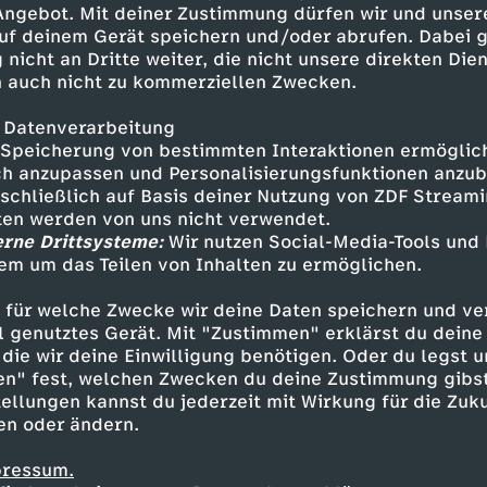
 Angebot. Mit deiner Zustimmung dürfen wir und unser
uf deinem Gerät speichern und/oder abrufen. Dabei 
 nicht an Dritte weiter, die nicht unsere direkten Dien
 auch nicht zu kommerziellen Zwecken.
 Datenverarbeitung
Speicherung von bestimmten Interaktionen ermöglicht
h anzupassen und Personalisierungsfunktionen anzub
sschließlich auf Basis deiner Nutzung von ZDF Stream
tten werden von uns nicht verwendet.
erne Drittsysteme:
Wir nutzen Social-Media-Tools und
em um das Teilen von Inhalten zu ermöglichen.
Inhalte entdecken
 für welche Zwecke wir deine Daten speichern und ver
ow
spaßig
SingAlarm
ell genutztes Gerät. Mit "Zustimmen" erklärst du dein
die wir deine Einwilligung benötigen. Oder du legst u
en" fest, welchen Zwecken du deine Zustimmung gibst
ellungen kannst du jederzeit mit Wirkung für die Zuku
en oder ändern.
pressum.