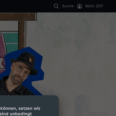
Suche
Mein ZDF
 können, setzen wir
 sind unbedingt