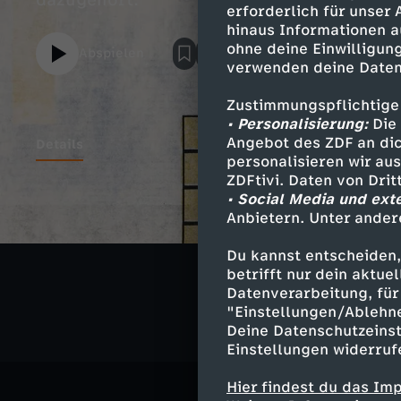
dazugehört.
erforderlich für unser
hinaus Informationen a
ohne deine Einwilligung
Abspielen
verwenden deine Daten
Zustimmungspflichtige
• Personalisierung:
Die 
Angebot des ZDF an dic
Details
personalisieren wir au
ZDFtivi. Daten von Dri
• Social Media und ext
Anbietern. Unter ander
Ähnliche 
Du kannst entscheiden,
Musik
Sh
betrifft nur dein aktu
Datenverarbeitung, für 
"Einstellungen/Ablehn
Deine Datenschutzeinst
Einstellungen widerruf
Hier findest du das Im