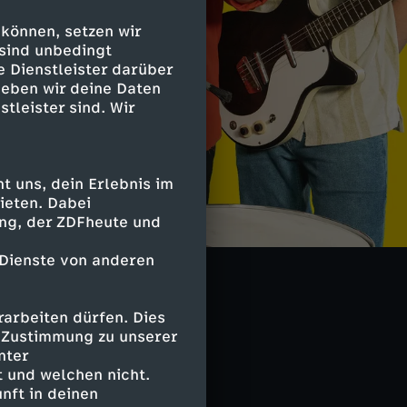
 können, setzen wir
 sind unbedingt
e Dienstleister darüber
geben wir deine Daten
stleister sind. Wir
 uns, dein Erlebnis im
ieten. Dabei
Bis zum Mond”
ing, der ZDFheute und
t”, dass wir gar
ch auf der Erde!
 Dienste von anderen
arbeiten dürfen. Dies
e Zustimmung zu unserer
nter
 und welchen nicht.
nft in deinen