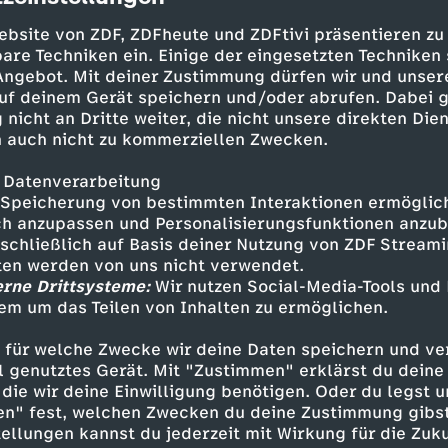
ebsite von ZDF, ZDFheute und ZDFtivi präsentieren zu
are Techniken ein. Einige der eingesetzten Techniken
 Angebot. Mit deiner Zustimmung dürfen wir und unser
uf deinem Gerät speichern und/oder abrufen. Dabei 
 nicht an Dritte weiter, die nicht unsere direkten Dien
 auch nicht zu kommerziellen Zwecken.
 Datenverarbeitung
Speicherung von bestimmten Interaktionen ermöglicht
h anzupassen und Personalisierungsfunktionen anzub
ürden für die Menschen, die sie liebhaben, “
sschließlich auf Basis deiner Nutzung von ZDF Stream
niz Jaspersen erzählt uns in seinem Song “Plane
tten werden von uns nicht verwendet.
All hinausmüssen: Am schönsten ist es immer no
erne Drittsysteme:
Wir nutzen Social-Media-Tools und
em um das Teilen von Inhalten zu ermöglichen.
 für welche Zwecke wir deine Daten speichern und ver
ell genutztes Gerät. Mit "Zustimmen" erklärst du dein
Inhalte entdecken
die wir deine Einwilligung benötigen. Oder du legst u
en" fest, welchen Zwecken du deine Zustimmung gibst
ow
spaßig
SingAlarm
ellungen kannst du jederzeit mit Wirkung für die Zuku