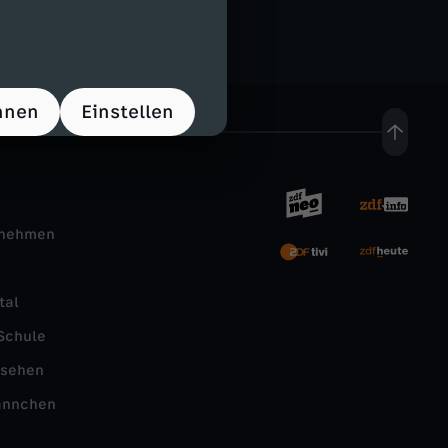
hnen
Einstellen
rnehmen
tal
Schule
nsehen
ännchen