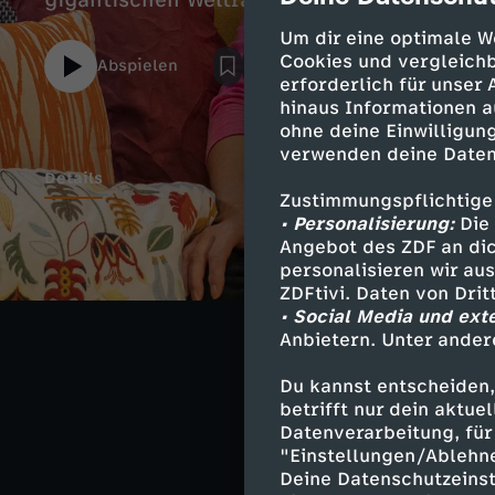
gigantischen Weltraum.
Um dir eine optimale W
Cookies und vergleichb
Abspielen
erforderlich für unser
hinaus Informationen a
ohne deine Einwilligung
verwenden deine Daten
Details
Zustimmungspflichtige
• Personalisierung:
Die 
Angebot des ZDF an dic
DIKKA und LEA w
personalisieren wir au
fliegen. Und De
ZDFtivi. Daten von Dri
nicht weit ins 
• Social Media und ext
Anbietern. Unter ander
Du kannst entscheiden,
betrifft nur dein aktu
Ähnliche 
Datenverarbeitung, für 
"Einstellungen/Ablehn
Musik
Sh
Deine Datenschutzeinst