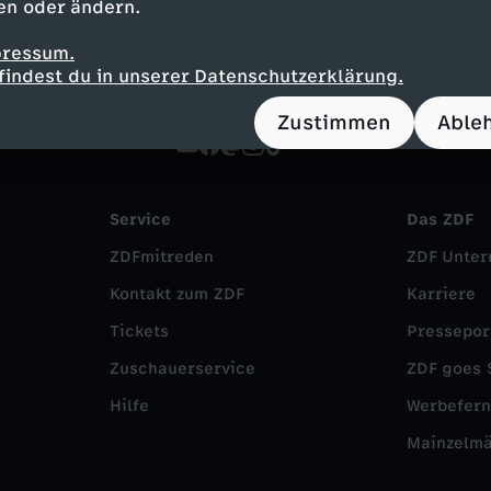
en oder ändern.
pressum.
findest du in unserer Datenschutzerklärung.
Zustimmen
Able
Service
Das ZDF
ZDFmitreden
ZDF Unte
Kontakt zum ZDF
Karriere
Tickets
Pressepor
Zuschauerservice
ZDF goes 
Hilfe
Werbefer
Mainzelm