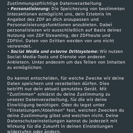
Zustimmungspflichtige Datenverarbeitung
Livestreams
Zuschauerservice
• Personalisierung:
Die Speicherung von bestimmten
Sendungen A-Z
Hilfe
Interaktionen ermöglicht uns, dein Erlebnis im
Angebot des ZDF an dich anzupassen und
TV-Programm
Personalisierungsfunktionen anzubieten. Dabei
personalisieren wir ausschließlich auf Basis deiner
Nutzung von ZDF Streaming, der ZDFheute und
ZDFtivi. Daten von Dritten werden von uns nicht
Das ZDF
verwendet.
• Social Media und externe Drittsysteme:
Wir nutzen
ZDF Unternehmen
Social-Media-Tools und Dienste von anderen
Anbietern. Unter anderem um das Teilen von Inhalten
Karriere
zu ermöglichen.
Presseportal
Du kannst entscheiden, für welche Zwecke wir deine
ZDF goes Schule
Daten speichern und verarbeiten dürfen. Dies
betrifft nur dein aktuell genutztes Gerät. Mit
Werbefernsehen
"Zustimmen" erklärst du deine Zustimmung zu
unserer Datenverarbeitung, für die wir deine
Mainzelmännchen
Einwilligung benötigen. Oder du legst unter
"Einstellungen/Ablehnen" fest, welchen Zwecken du
deine Zustimmung gibst und welchen nicht. Deine
Datenschutzeinstellungen kannst du jederzeit mit
Wirkung für die Zukunft in deinen Einstellungen
widerrufen oder ändern.