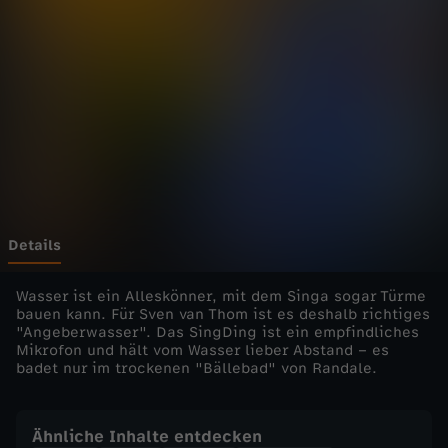
r
Wechseln zu: ZDFheute
m
-
W
a
s
Details
s
Wasser ist ein Alleskönner, mit dem Singa sogar Türme
bauen kann. Für Sven van Thom ist es deshalb richtiges
"Angeberwasser". Das SingDing ist ein empfindliches
e
Mikrofon und hält vom Wasser lieber Abstand – es
badet nur im trockenen "Bällebad" von Randale.
r
a
Ähnliche Inhalte entdecken