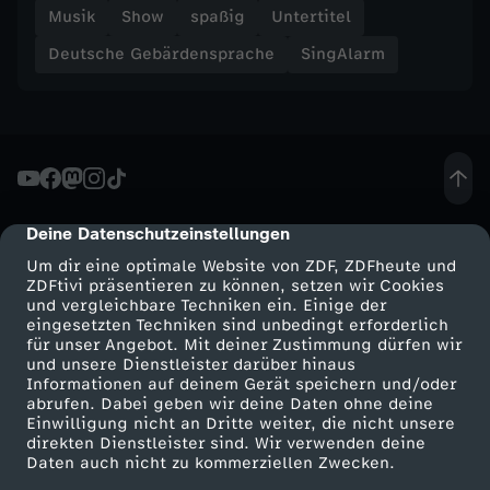
Musik
Show
spaßig
Untertitel
l
Deutsche Gebärdensprache
SingAlarm
a
r
m
Deine Datenschutzeinstellungen
cmp-dialog-description
!
Um dir eine optimale Website von ZDF, ZDFheute und
ZDFtivi präsentieren zu können, setzen wir Cookies
und vergleichbare Techniken ein. Einige der
eingesetzten Techniken sind unbedingt erforderlich
für unser Angebot. Mit deiner Zustimmung dürfen wir
Mehr ZDF
Service
und unsere Dienstleister darüber hinaus
Informationen auf deinem Gerät speichern und/oder
ZDF-Apps
ZDFmitreden
abrufen. Dabei geben wir deine Daten ohne deine
Einwilligung nicht an Dritte weiter, die nicht unsere
Smart TV
Kontakt zum ZDF
direkten Dienstleister sind. Wir verwenden deine
Daten auch nicht zu kommerziellen Zwecken.
ZDFtext
Tickets