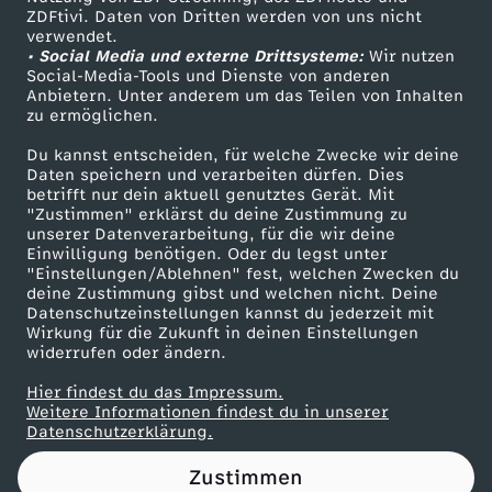
ZDFtivi. Daten von Dritten werden von uns nicht
i
Das ZDF
verwendet.
• Social Media und externe Drittsysteme:
Wir nutzen
ZDF Unternehmen
e
Social-Media-Tools und Dienste von anderen
Anbietern. Unter anderem um das Teilen von Inhalten
Karriere
zu ermöglichen.
C
Presseportal
Du kannst entscheiden, für welche Zwecke wir deine
ZDF goes Schule
Daten speichern und verarbeiten dürfen. Dies
h
betrifft nur dein aktuell genutztes Gerät. Mit
Werbefernsehen
"Zustimmen" erklärst du deine Zustimmung zu
a
unserer Datenverarbeitung, für die wir deine
Mainzelmännchen
Einwilligung benötigen. Oder du legst unter
"Einstellungen/Ablehnen" fest, welchen Zwecken du
l
deine Zustimmung gibst und welchen nicht. Deine
Datenschutzeinstellungen kannst du jederzeit mit
Wirkung für die Zukunft in deinen Einstellungen
l
widerrufen oder ändern.
e
Hier findest du das Impressum.
Partner
Weitere Informationen findest du in unserer
Datenschutzerklärung.
n
Zustimmen