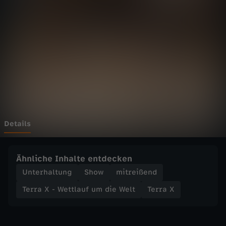
W
e
t
t
l
a
Details
u
Ähnliche Inhalte entdecken
f
Unterhaltung
Show
mitreißend
Terra X - Wettlauf um die Welt
Terra X
u
m