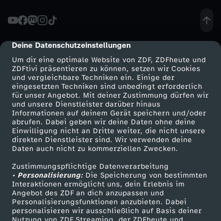
d
i
Deine Datenschutzeinstellungen
cmp-dialog-description
Um dir eine optimale Website von ZDF, ZDFheute und
e
ZDFtivi präsentieren zu können, setzen wir Cookies
und vergleichbare Techniken ein. Einige der
eingesetzten Techniken sind unbedingt erforderlich
W
für unser Angebot. Mit deiner Zustimmung dürfen wir
Mehr ZDF
Service
und unsere Dienstleister darüber hinaus
e
Informationen auf deinem Gerät speichern und/oder
ZDF-Apps
ZDFmitreden
abrufen. Dabei geben wir deine Daten ohne deine
Einwilligung nicht an Dritte weiter, die nicht unsere
l
Smart TV
Kontakt zum ZDF
direkten Dienstleister sind. Wir verwenden deine
Daten auch nicht zu kommerziellen Zwecken.
ZDFtext
Tickets
t
Zustimmungspflichtige Datenverarbeitung
Livestreams
Zuschauerservice
• Personalisierung:
Die Speicherung von bestimmten
-
Sendungen A-Z
Hilfe
Interaktionen ermöglicht uns, dein Erlebnis im
Angebot des ZDF an dich anzupassen und
TV-Programm
Personalisierungsfunktionen anzubieten. Dabei
D
personalisieren wir ausschließlich auf Basis deiner
Nutzung von ZDF Streaming, der ZDFheute und