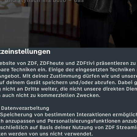
e? Und stylisch ins Büro – das
zeinstellungen
cription
ebsite von ZDF, ZDFheute und ZDFtivi präsentieren zu
are Techniken ein. Einige der eingesetzten Techniken
Kunden kommen mit einem bestimmten Outfitwu
 Angebot. Mit deiner Zustimmung dürfen wir und unser
ufhaus. Ein Team aus Styleprofis kämpft um de
uf deinem Gerät speichern und/oder abrufen. Dabei 
nd zeigt Fashiontricks und Trends. Welcher St
 nicht an Dritte weiter, die nicht unsere direkten Dien
n? Gezahlt wird mit dem eigenen Geld.
 auch nicht zu kommerziellen Zwecken.
 Datenverarbeitung
Speicherung von bestimmten Interaktionen ermöglicht
h anzupassen und Personalisierungsfunktionen anzub
sschließlich auf Basis deiner Nutzung von ZDF Stream
 Susan Sideropoulos
tten werden von uns nicht verwendet.