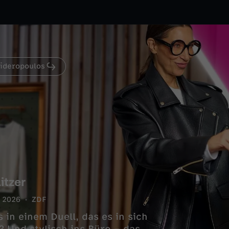
Sideropoulos
itzer
2026
ZDF
 in einem Duell, das es in sich